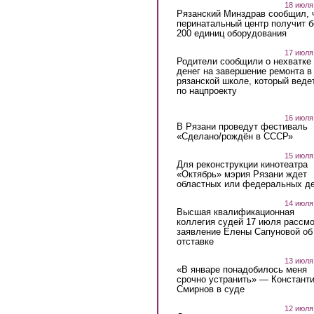
18 июля
Рязанский Минздрав сообщил, 
перинатальный центр получит 
200 единиц оборудования
17 июля
Родители сообщили о нехватке
денег на завершение ремонта в
рязанской школе, который веде
по нацпроекту
16 июля
В Рязани проведут фестиваль
«Сделано/рождён в СССР»
15 июля
Для реконструкции кинотеатра
«Октябрь» мэрия Рязани ждет
областных или федеральных де
14 июля
Высшая квалификационная
коллегия судей 17 июля рассмо
заявление Елены Сапуновой об
отставке
13 июля
«В январе понадобилось меня
срочно устранить» — Констант
Смирнов в суде
12 июля