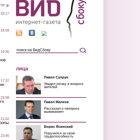
сти
 18:17
 18:59
 19:36
нов
лица
Павел Супрун
 17:37
Увидел логику в вопросе
ня
жителей
 23:09
го
Павел Малков
Рассказал о «вопросе
выживания»
 21:02
Тропы
Борис Ясинский
Поручился за свою
 23:45
трудоспособность