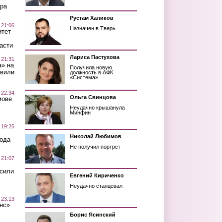
ра
Рустам Халиков
 21:06
Назначен в Тверь
итет
асти
Лариса Пастухова
 21:31
а» на
Получила новую
авили
должность в АФК
«Система»
 22:34
Ольга Свинцова
мове
Неудачно крышанула
Минфин
 19:25
Николай Любимов
вода
Не получил портрет
 21:07
осили
Евгений Кириченко
Неудачно станцевал
 23:13
нс»
Борис Ясинский