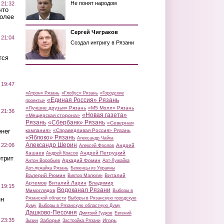
Не понят народом
 21:32
что
более
Сергей Чиграков
 21:04
Создал интригу в Рязани
тся
 19:47
«Атрон» Рязань
«Глобус» Рязань
«Городские
«Единая Россия» Рязань
проекты»
«Лучшие друзья» Рязань
«М5 Молл» Рязань
 21:36
«Новая газета»
«Мещерская сторона»
Рязань
«Сбербанк» Рязань
«Северная
нег
компания»
«Справедливая Россия» Рязань
«Яблоко» Рязань
Александр Чайка
Александр Шерин
 22:06
Андрей
Алексей Фролов
Кашаев
Андрей Петруцкий
Андрей Красов
трит
Аркадий Фомин
Антон Воробьев
Арт-Лужайка
Арт-лужайка Рязань
Беженцы из Украины
Валерий Рюмин
Виталий
Виктор Малюгин
Артемов
Виталий Ларин
Владимир
 19:15
Водоканал Рязани
Мимоглядов
Выборы в
ин
Рязанской области
Выборы в Рязанскую городскую
Думу
Выборы в Рязанскую областную Думу
Дашково-Песочня
Дмитрий Гудков
Евгений
 23:35
Заборье
Игорь
Зызин
Застройка Рязани