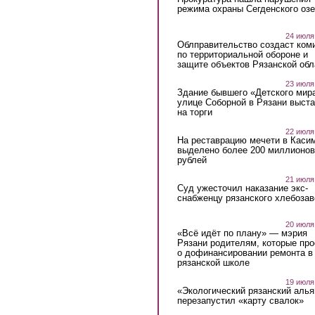
режима охраны Сегденского озе
24 июля
Облправительство создаст ком
по территориальной обороне и
защите объектов Рязанской обл
23 июля
Здание бывшего «Детского мир
улице Соборной в Рязани выст
на торги
22 июля
На реставрацию мечети в Каси
выделено более 200 миллионов
рублей
21 июля
Суд ужесточил наказание экс-
снабженцу рязанского хлебоза
20 июля
«Всё идёт по плану» — мэрия
Рязани родителям, которые пр
о дофинансировании ремонта в
рязанской школе
19 июля
«Экологический рязанский алья
перезапустил «карту свалок»