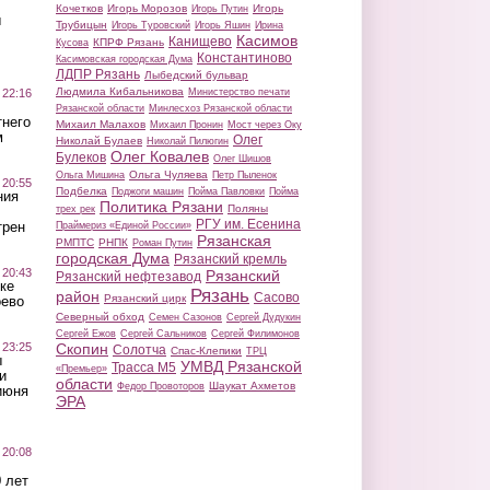
Кочетков
Игорь Морозов
Игорь
Игорь Путин
ы
Трубицын
Игорь Туровский
Игорь Яшин
Ирина
Касимов
Канищево
КПРФ Рязань
Кусова
Константиново
Касимовская городская Дума
ЛДПР Рязань
Лыбедский бульвар
Людмила Кибальникова
 22:16
Министерство печати
Рязанской области
Минлесхоз Рязанской области
тнего
Михаил Малахов
Михаил Пронин
Мост через Оку
м
Олег
Николай Булаев
Николай Пилюгин
Олег Ковалев
Булеков
Олег Шишов
Ольга Чуляева
Ольга Мишина
Петр Пыленок
 20:55
Подбелка
Поджоги машин
Пойма Павловки
Пойма
ния
Политика Рязани
Поляны
трех рек
РГУ им. Есенина
трен
Праймериз «Единой России»
Рязанская
РМПТС
РНПК
Роман Путин
городская Дума
Рязанский кремль
 20:43
Рязанский
Рязанский нефтезавод
ке
Рязань
район
Сасово
Рязанский цирк
оево
Северный обход
Семен Сазонов
Сергей Дудукин
Сергей Ежов
Сергей Сальников
Сергей Филимонов
 23:25
Скопин
Солотча
Спас-Клепики
ТРЦ
ы
УМВД Рязанской
Трасса М5
«Премьер»
и
области
Шаукат Ахметов
Федор Провоторов
июня
ЭРА
 20:08
 лет