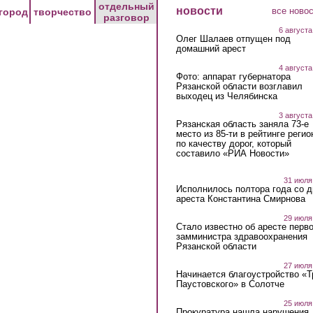
отдельный
новости
все ново
город
творчество
разговор
6 августа
Олег Шалаев отпущен под
домашний арест
4 августа
Фото: аппарат губернатора
Рязанской области возглавил
выходец из Челябинска
3 августа
Рязанская область заняла 73-е
место из 85-ти в рейтинге регио
по качеству дорог, который
составило «РИА Новости»
31 июля
Исполнилось полтора года со д
ареста Константина Смирнова
29 июля
Стало известно об аресте перво
замминистра здравоохранения
Рязанской области
27 июля
Начинается благоустройство «
Паустовского» в Солотче
25 июля
Прокуратура нашла нарушения