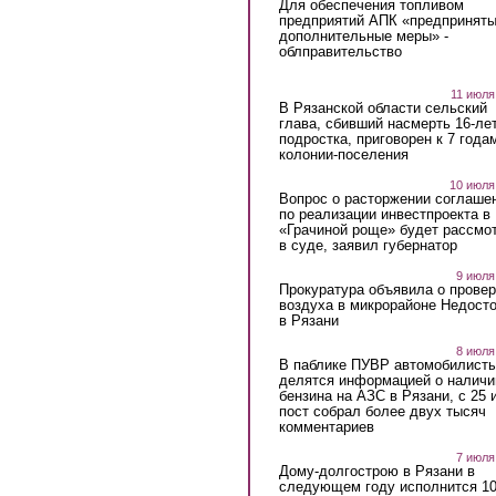
Для обеспечения топливом
предприятий АПК «предпринят
дополнительные меры» -
облправительство
11 июля
В Рязанской области сельский
глава, сбивший насмерть 16-ле
подростка, приговорен к 7 года
колонии-поселения
10 июля
Вопрос о расторжении соглаше
по реализации инвестпроекта в
«Грачиной роще» будет рассмо
в суде, заявил губернатор
9 июля
Прокуратура объявила о провер
воздуха в микрорайоне Недост
в Рязани
8 июля
В паблике ПУВР автомобилист
делятся информацией о наличи
бензина на АЗС в Рязани, с 25 
пост собрал более двух тысяч
комментариев
7 июля
Дому-долгострою в Рязани в
следующем году исполнится 10