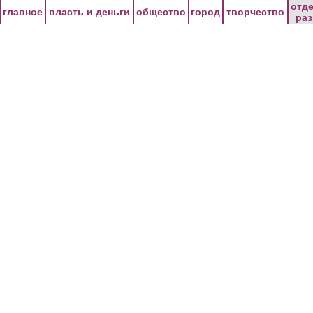
Перейти к основному содержанию
отд
главное
власть и деньги
общество
город
творчество
ра