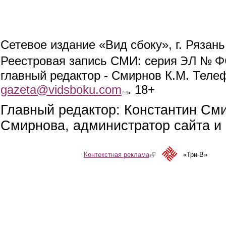
Сетевое издание «Вид сбоку», г. Рязан
ЭЛ № ФС
Реестровая запись СМИ: серия
главный редактор - Смирнов К.М. Телефо
gazeta@vidsboku.com
(link sends e-mail)
. 18+
Главный редактор: Константин См
Смирнова, администратор сайта и 
Контекстная реклама
(link is external)
«Три-В»