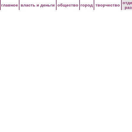
Перейти к основному содержанию
отд
главное
власть и деньги
общество
город
творчество
ра