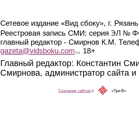
Сетевое издание «Вид сбоку», г. Рязан
ЭЛ № ФС
Реестровая запись СМИ: серия
главный редактор - Смирнов К.М. Телефо
gazeta@vidsboku.com
(link sends e-mail)
. 18+
Главный редактор: Константин См
Смирнова, администратор сайта и 
Создание сайтов
(link is external)
«Три-В»