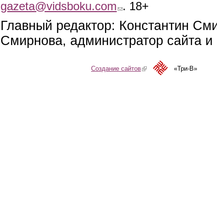
gazeta@vidsboku.com
(link sends e-mail)
. 18+
Главный редактор: Константин См
Смирнова, администратор сайта и 
Создание сайтов
(link is external)
«Три-В»