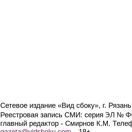
Сетевое издание «Вид сбоку», г. Рязан
ЭЛ № ФС
Реестровая запись СМИ: серия
главный редактор - Смирнов К.М. Телефо
gazeta@vidsboku.com
(link sends e-mail)
. 18+