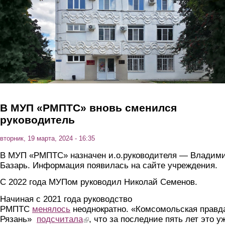
Перейти к основному содержанию
В МУП «РМПТС» вновь сменился
руководитель
вторник, 19 марта, 2024 - 16:35
В МУП «РМПТС» назначен и.о.руководителя — Владим
Базарь. Информация появилась на сайте учреждения.
С 2022 года МУПом руководил Николай Семенов.
Начиная с 2021 года руководство
РМПТС
менялось
неоднократно. «Комсомольская правд
Рязань»
подсчитала
(link is external)
, что за последние пять лет это у