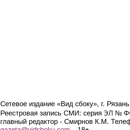
Сетевое издание «Вид сбоку», г. Рязан
ЭЛ № ФС
Реестровая запись СМИ: серия
главный редактор - Смирнов К.М. Телефо
gazeta@vidsboku.com
(link sends e-mail)
. 18+