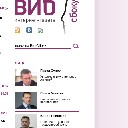
тьи
ть
у
.
лица
Павел Супрун
Увидел логику в вопросе
жителей
сти
Павел Малков
 18:59
Рассказал о «вопросе
выживания»
 19:36
Борис Ясинский
нов
Поручился за свою
трудоспособность