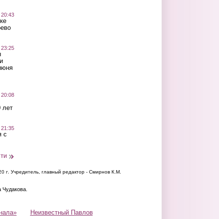
 20:43
ке
оево
 23:25
ы
и
июня
 20:08
 лет
 21:35
 с
сти
20 г.
Учредитель, главный редактор - Смирнов К.М.
а Чудакова.
нала»
Неизвестный Павлов