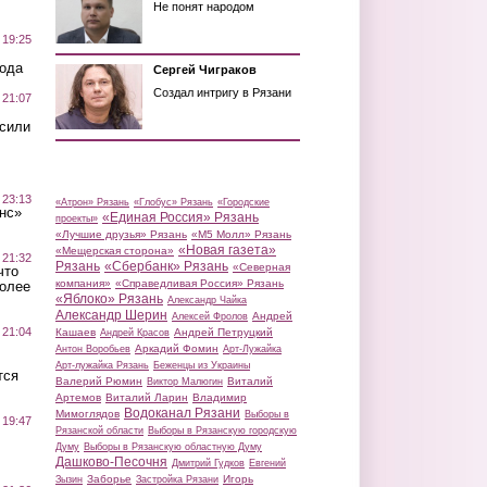
Не понят народом
 19:25
вода
Сергей Чиграков
Создал интригу в Рязани
 21:07
осили
 23:13
«Атрон» Рязань
«Глобус» Рязань
«Городские
нс»
«Единая Россия» Рязань
проекты»
«Лучшие друзья» Рязань
«М5 Молл» Рязань
«Новая газета»
«Мещерская сторона»
 21:32
Рязань
«Сбербанк» Рязань
«Северная
что
компания»
«Справедливая Россия» Рязань
более
«Яблоко» Рязань
Александр Чайка
Александр Шерин
Андрей
Алексей Фролов
 21:04
Кашаев
Андрей Петруцкий
Андрей Красов
Аркадий Фомин
Антон Воробьев
Арт-Лужайка
Арт-лужайка Рязань
Беженцы из Украины
тся
Валерий Рюмин
Виталий
Виктор Малюгин
Артемов
Виталий Ларин
Владимир
Водоканал Рязани
Мимоглядов
Выборы в
 19:47
Рязанской области
Выборы в Рязанскую городскую
Думу
Выборы в Рязанскую областную Думу
Дашково-Песочня
Дмитрий Гудков
Евгений
Заборье
Игорь
Зызин
Застройка Рязани