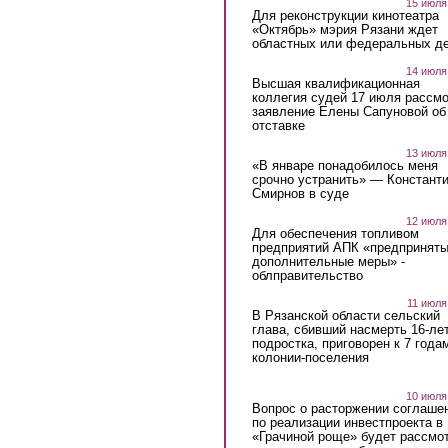
15 июля
Для реконструкции кинотеатра
«Октябрь» мэрия Рязани ждет
областных или федеральных де
14 июля
Высшая квалификационная
коллегия судей 17 июля рассмо
заявление Елены Сапуновой об
отставке
13 июля
«В январе понадобилось меня
срочно устранить» — Констант
Смирнов в суде
12 июля
Для обеспечения топливом
предприятий АПК «предпринят
дополнительные меры» -
облправительство
11 июля
В Рязанской области сельский
глава, сбивший насмерть 16-ле
подростка, приговорен к 7 года
колонии-поселения
10 июля
Вопрос о расторжении соглаше
по реализации инвестпроекта в
«Грачиной роще» будет рассмо