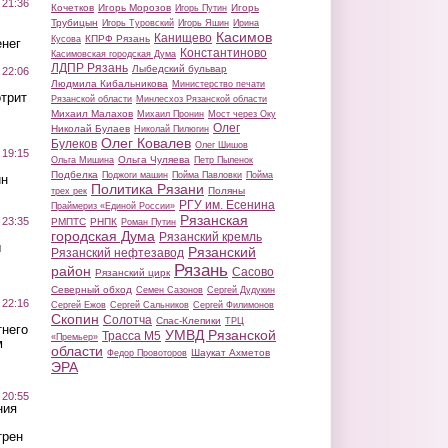
 21:36
Кочетков
Игорь Морозов
Игорь
Игорь Путин
Трубицын
Игорь Туровский
Игорь Яшин
Ирина
Касимов
Канищево
КПРФ Рязань
Кусова
нег
Константиново
Касимовская городская Дума
ЛДПР Рязань
Лыбедский бульвар
 22:06
Людмила Кибальникова
Министерство печати
трит
Рязанской области
Минлесхоз Рязанской области
Михаил Малахов
Михаил Пронин
Мост через Оку
Олег
Николай Булаев
Николай Пилюгин
Олег Ковалев
Булеков
Олег Шишов
 19:15
Ольга Чуляева
Ольга Мишина
Петр Пыленок
Подбелка
Поджоги машин
Пойма Павловки
Пойма
ин
Политика Рязани
Поляны
трех рек
РГУ им. Есенина
Праймериз «Единой России»
Рязанская
 23:35
РМПТС
РНПК
Роман Путин
городская Дума
Рязанский кремль
ы
Рязанский
Рязанский нефтезавод
Рязань
район
Сасово
Рязанский цирк
Северный обход
Семен Сазонов
Сергей Дудукин
 22:16
Сергей Ежов
Сергей Сальников
Сергей Филимонов
Скопин
Солотча
Спас-Клепики
ТРЦ
тнего
УМВД Рязанской
Трасса М5
«Премьер»
м
области
Шаукат Ахметов
Федор Провоторов
ЭРА
 20:55
ния
трен