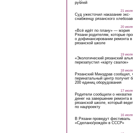
рублей
21 июля
Суд ужесточил наказание экс-
снабженцу рязанского хлебоза
20 июля
«Всё идёт по плану» — мэрия
Рязани родителям, которые пр
о дофинансировании ремонта в
рязанской школе
19 июля
«Экологический рязанский алья
перезапустил «карту свалок»
18 июля
Рязанский Минздрав сообщил, 
перинатальный центр получит 
200 единиц оборудования
17 июля
Родители сообщили о нехватке
денег на завершение ремонта в
рязанской школе, который веде
по нацпроекту
16 июля
В Рязани проведут фестиваль
«Сделано/рождён в СССР»