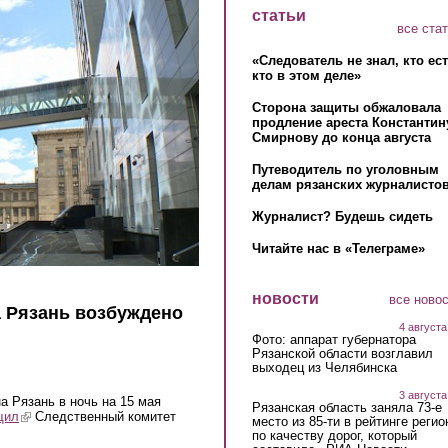
статьи
все ста
«Следователь не знал, кто ес
кто в этом деле»
Сторона защиты обжаловала
продление ареста Константин
Смирнову до конца августа
Путеводитель по уголовным
делам рязанских журналистов
Журналист? Будешь сидеть
Читайте нас в «Телеграме»
новости
все ново
а Рязань возбуждено
4 августа
Фото: аппарат губернатора
Рязанской области возглавил
выходец из Челябинска
3 августа
а Рязань в ночь на 15 мая
Рязанская область заняла 73-е
щил
(link is external)
Следственный комитет
место из 85-ти в рейтинге регио
по качеству дорог, который