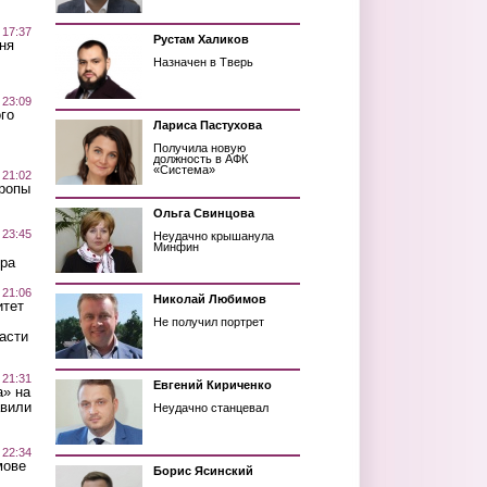
 17:37
Рустам Халиков
ня
Назначен в Тверь
 23:09
го
Лариса Пастухова
Получила новую
должность в АФК
«Система»
 21:02
Тропы
Ольга Свинцова
 23:45
Неудачно крышанула
Минфин
ра
 21:06
Николай Любимов
итет
Не получил портрет
асти
 21:31
Евгений Кириченко
а» на
авили
Неудачно станцевал
 22:34
мове
Борис Ясинский