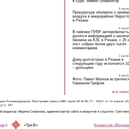
в суде, заявил губернатор
9 июля
Прокуратура объявила о провер
воздуха в микрорайоне Недост
в Рязани
8 июля
В паблике ПУВР автомобилист
делятся информацией о наличи
бензина на АЗС в Рязани, с 25 
пост собрал более двух тысяч
комментариев
7 июля
Дому-долгострою в Рязани в
следующем году исполнится 10
– дольщики
6 июля
Фото: Павел Малков встретился
Германом Грефом
все ново
ЭЛ № ФС 77 - 7826
1 от 14 апреля 20
овано Роскомнадзором. Реестровая запись СМИ: серия
(link sends e-mail)
om
. 18+
й редактор: Марина Смирнова, администратор сайта и аккаунтов в соцсетях: Светлан
Концессия «Водока
тов
(link is external)
«Три-В»