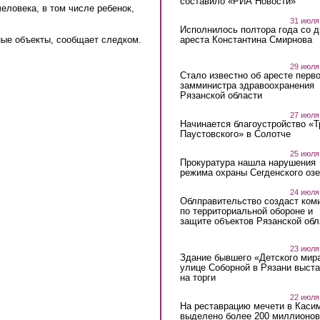
составило «РИА Новости»
еловека, в том числе ребенок,
31 июля
Исполнилось полтора года со д
ареста Константина Смирнова
ые объекты, сообщает следком.
29 июля
Стало известно об аресте перво
замминистра здравоохранения
Рязанской области
27 июля
Начинается благоустройство «
Паустовского» в Солотче
25 июля
Прокуратура нашла нарушения
режима охраны Сегденского озе
24 июля
Облправительство создаст ком
по территориальной обороне и
защите объектов Рязанской обл
23 июля
Здание бывшего «Детского мир
улице Соборной в Рязани выст
на торги
22 июля
На реставрацию мечети в Каси
выделено более 200 миллионов