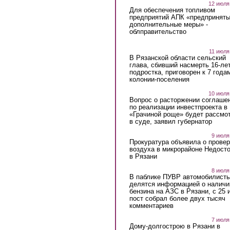
12 июля
Для обеспечения топливом
предприятий АПК «предпринят
дополнительные меры» -
облправительство
11 июля
В Рязанской области сельский
глава, сбивший насмерть 16-ле
подростка, приговорен к 7 года
колонии-поселения
10 июля
Вопрос о расторжении соглаше
по реализации инвестпроекта в
«Грачиной роще» будет рассмо
в суде, заявил губернатор
9 июля
Прокуратура объявила о провер
воздуха в микрорайоне Недост
в Рязани
8 июля
В паблике ПУВР автомобилист
делятся информацией о наличи
бензина на АЗС в Рязани, с 25 
пост собрал более двух тысяч
комментариев
7 июля
Дому-долгострою в Рязани в