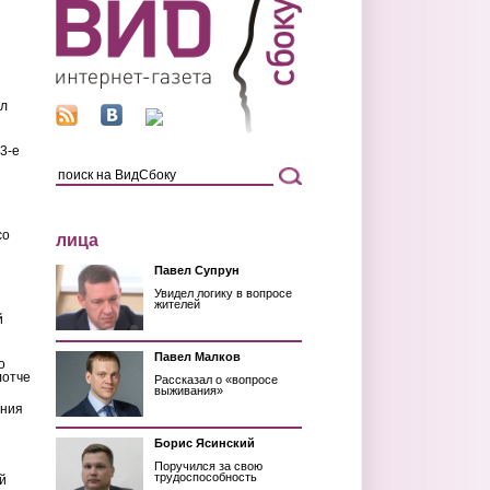
ил
3-е
со
лица
Павел Супрун
Увидел логику в вопросе
жителей
й
Павел Малков
о
лотче
Рассказал о «вопросе
выживания»
ения
Борис Ясинский
Поручился за свою
трудоспособность
й