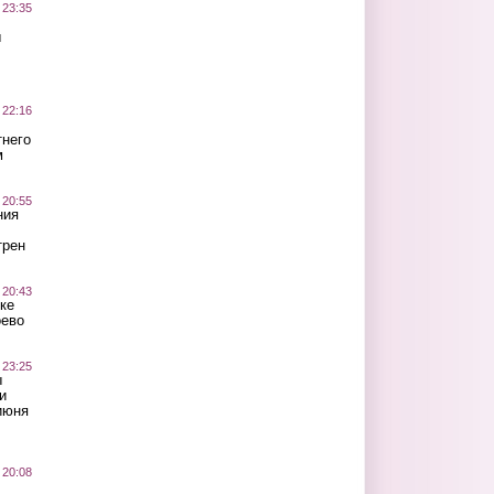
 23:35
ы
 22:16
тнего
м
 20:55
ния
трен
 20:43
ке
оево
 23:25
ы
и
июня
 20:08