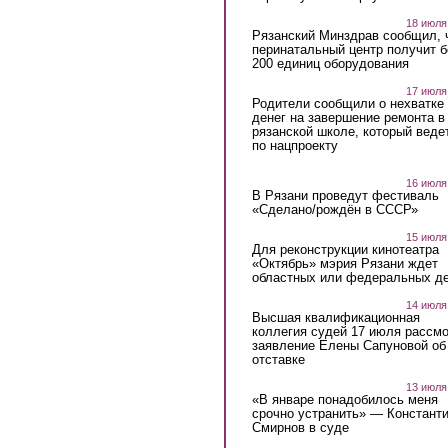
18 июля
Рязанский Минздрав сообщил, 
перинатальный центр получит 
200 единиц оборудования
17 июля
Родители сообщили о нехватке
денег на завершение ремонта в
рязанской школе, который веде
по нацпроекту
16 июля
В Рязани проведут фестиваль
«Сделано/рождён в СССР»
15 июля
Для реконструкции кинотеатра
«Октябрь» мэрия Рязани ждет
областных или федеральных де
14 июля
Высшая квалификационная
коллегия судей 17 июля рассмо
заявление Елены Сапуновой об
отставке
13 июля
«В январе понадобилось меня
срочно устранить» — Констант
Смирнов в суде