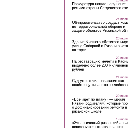
25 июля
Прокуратура нашла нарушения
режима охраны Сегденского озе
24 июля
Облправительство создаст ком
по территориальной обороне и
защите объектов Рязанской обл
23 июля
Здание бывшего «Детского мир
улице Соборной в Рязани выст
на торги
22 июля
На реставрацию мечети в Каси
выделено более 200 миллионов
рублей
21 июля
Суд ужесточил наказание экс-
снабженцу рязанского хлебоза
20 июля
«Всё идёт по плану» — мэрия
Рязани родителям, которые пр
о дофинансировании ремонта в
рязанской школе
19 июля
«Экологический рязанский алья
перезапустил «карту свалок»