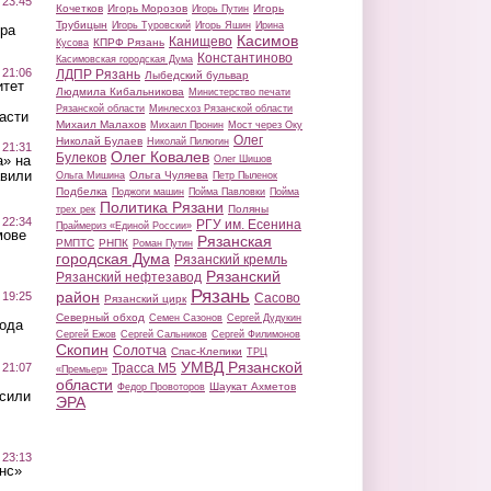
 23:45
Кочетков
Игорь Морозов
Игорь
Игорь Путин
Трубицын
Игорь Туровский
Игорь Яшин
Ирина
ра
Касимов
Канищево
КПРФ Рязань
Кусова
Константиново
Касимовская городская Дума
 21:06
ЛДПР Рязань
Лыбедский бульвар
итет
Людмила Кибальникова
Министерство печати
Рязанской области
Минлесхоз Рязанской области
асти
Михаил Малахов
Михаил Пронин
Мост через Оку
Олег
Николай Булаев
Николай Пилюгин
 21:31
Олег Ковалев
Булеков
а» на
Олег Шишов
авили
Ольга Чуляева
Ольга Мишина
Петр Пыленок
Подбелка
Поджоги машин
Пойма Павловки
Пойма
Политика Рязани
Поляны
трех рек
 22:34
РГУ им. Есенина
Праймериз «Единой России»
мове
Рязанская
РМПТС
РНПК
Роман Путин
городская Дума
Рязанский кремль
Рязанский
Рязанский нефтезавод
Рязань
район
 19:25
Сасово
Рязанский цирк
Северный обход
Семен Сазонов
Сергей Дудукин
вода
Сергей Ежов
Сергей Сальников
Сергей Филимонов
Скопин
Солотча
Спас-Клепики
ТРЦ
УМВД Рязанской
 21:07
Трасса М5
«Премьер»
области
Шаукат Ахметов
Федор Провоторов
осили
ЭРА
 23:13
нс»