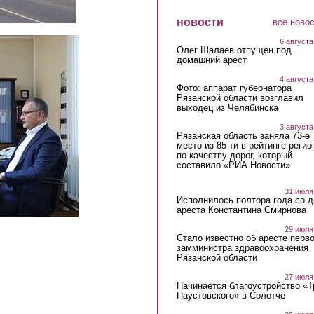
новости
все ново
6 августа
Олег Шалаев отпущен под
домашний арест
4 августа
Фото: аппарат губернатора
Рязанской области возглавил
выходец из Челябинска
3 августа
Рязанская область заняла 73-е
место из 85-ти в рейтинге регио
по качеству дорог, который
составило «РИА Новости»
31 июля
Исполнилось полтора года со д
ареста Константина Смирнова
29 июля
Стало известно об аресте перво
замминистра здравоохранения
Рязанской области
27 июля
Начинается благоустройство «
Паустовского» в Солотче