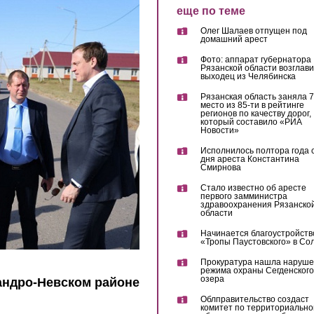
еще по теме
Олег Шалаев отпущен под
домашний арест
Фото: аппарат губернатора
Рязанской области возглав
выходец из Челябинска
Рязанская область заняла 7
место из 85-ти в рейтинге
регионов по качеству дорог,
который составило «РИА
Новости»
Исполнилось полтора года 
дня ареста Константина
Смирнова
Стало известно об аресте
первого замминистра
здравоохранения Рязанско
области
Начинается благоустройств
«Тропы Паустовского» в Со
Прокуратура нашла наруш
режима охраны Сегденского
озера
андро-Невском районе
Облправительство создаст
комитет по территориально