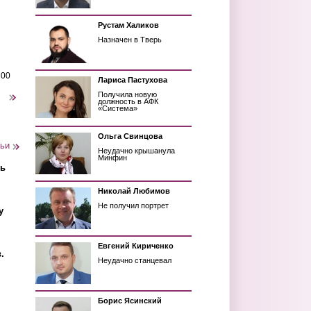
Рустам Халиков
Назначен в Тверь
200
Лариса Пастухова
Получила новую
следующая ›
должность в АФК
«Система»
Ольга Свинцова
тьи
Неудачно крышанула
Минфин
ть
Николай Любимов
Не получил портрет
у
Евгений Кириченко
.
Неудачно станцевал
Борис Ясинский