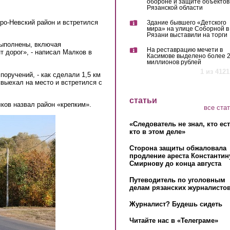
обороне и защите объектов
Рязанской области
ро-Невский район и встретился
Здание бывшего «Детского
мира» на улице Соборной в
Рязани выставили на торги
выполнены, включая
На реставрацию мечети в
т дорог», - написал Малков в
Касимове выделено более 
миллионов рублей
1 из 4121
поручений, - как сделали 1,5 км
выехал на место и встретился с
статьи
лков назвал район «крепким».
все ста
«Следователь не знал, кто ес
кто в этом деле»
Сторона защиты обжаловала
продление ареста Константин
Смирнову до конца августа
Путеводитель по уголовным
делам рязанских журналистов
Журналист? Будешь сидеть
Читайте нас в «Телеграме»