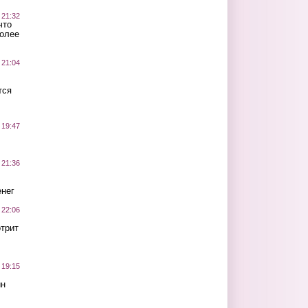
 21:32
что
более
 21:04
тся
 19:47
 21:36
нег
 22:06
трит
 19:15
ин