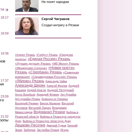
Не понят народом
сти
 18:17
Сергей Чиграков
Создал интригу в Рязани
 18:59
 19:36
«Атрон» Рязань
«Глобус» Рязань
«Городские
«Единая Россия» Рязань
проекты»
нов
«Лучшие друзья» Рязань
«М5 Молл» Рязань
«Новая газета»
«Мещерская сторона»
Рязань
«Сбербанк» Рязань
«Северная
компания»
«Справедливая Россия» Рязань
 17:37
«Яблоко» Рязань
Александр Чайка
ня
Александр Шерин
Андрей
Алексей Фролов
Кашаев
Андрей Петруцкий
Андрей Красов
Аркадий Фомин
Антон Воробьев
Арт-Лужайка
 23:09
Арт-лужайка Рязань
Беженцы из Украины
го
Валерий Рюмин
Виталий
Виктор Малюгин
Артемов
Виталий Ларин
Владимир
Водоканал Рязани
Мимоглядов
Выборы в
 21:02
Рязанской области
Выборы в Рязанскую городскую
Тропы
Думу
Выборы в Рязанскую областную Думу
Дашково-Песочня
Дмитрий Гудков
Евгений
Заборье
Игорь
Зызин
Застройка Рязани