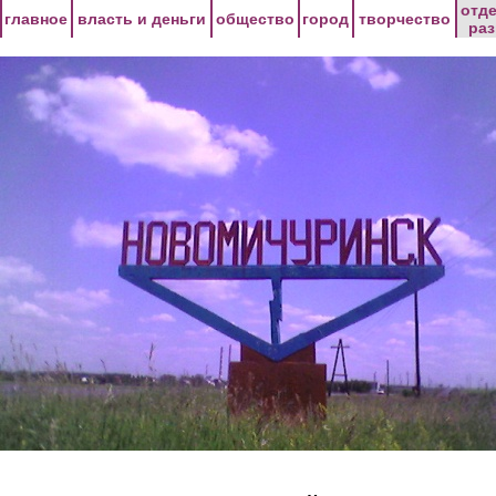
Перейти к основному содержанию
отд
главное
власть и деньги
общество
город
творчество
ра