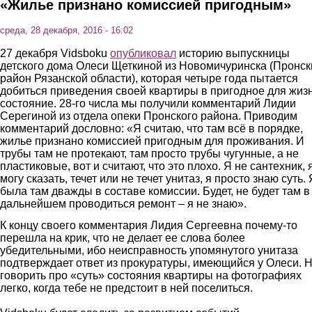
«Жилье признано комиссией пригодным»
среда, 28 декабря, 2016 - 16:02
27 декабря Vidsboku
опубликовал
историю выпускницы
детского дома Олеси Щеткиной из Новомичуринска (Пронск
район Рязанской области), которая четыре года пытается
добиться приведения своей квартиры в пригодное для жиз
состояние. 28-го числа мы получили комментарий Лидии
Серегиной из отдела опеки Пронского района. Приводим
комментарий дословно: «Я считаю, что там всё в порядке,
жилье признано комиссией пригодным для проживания. И
трубы там не протекают, там просто трубы чугунные, а не
пластиковые, вот и считают, что это плохо. Я не сантехник, 
могу сказать, течет или не течет унитаз, я просто знаю суть. 
была там дважды в составе комиссии. Будет, не будет там в
дальнейшем проводиться ремонт – я не знаю».
К концу своего комментария Лидия Сергеевна почему-то
перешла на крик, что не делает ее слова более
убедительными, ибо неисправность упомянутого унитаза
подтверждает ответ из прокуратуры, имеющийся у Олеси. Н
говорить про «суть» состояния квартиры на фотографиях
легко, когда тебе не предстоит в ней поселиться.