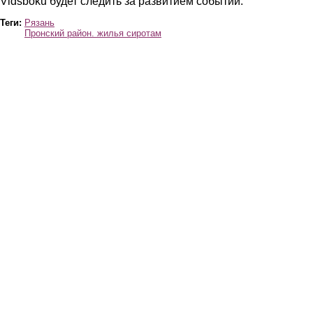
Vidsboku будет следить за развитием событий.
Теги:
Рязань
Пронский район. жилья сиротам