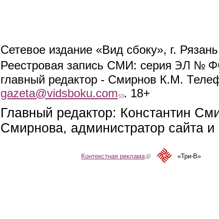
Сетевое издание «Вид сбоку», г. Рязан
ЭЛ № ФС
Реестровая запись СМИ: серия
главный редактор - Смирнов К.М. Телефо
gazeta@vidsboku.com
(link sends e-mail)
. 18+
Главный редактор: Константин См
Смирнова, администратор сайта и 
Контекстная реклама
(link is external)
«Три-В»