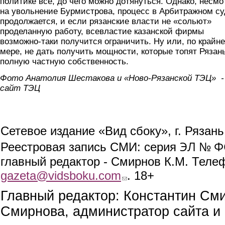
политике все, до чего можно дотянуться. Однако, несмо
на увольнение Бурмистрова, процесс в Арбитражном су
продолжается, и если рязанские власти не «сольют»
проделанную работу, всевластие казанской фирмы
возможно-таки получится ограничить. Ну или, по крайн
мере, не дать получить мощности, которые топят Рязан
полную частную собственность.
Фото Анатолия Шестакова и «Ново-Рязанской ТЭЦ» -
сайт ТЭЦ
Сетевое издание «Вид сбоку», г. Рязан
ЭЛ № ФС
Реестровая запись СМИ: серия
главный редактор - Смирнов К.М. Телефо
gazeta@vidsboku.com
(link sends e-mail)
. 18+
Главный редактор: Константин См
Смирнова, администратор сайта и 