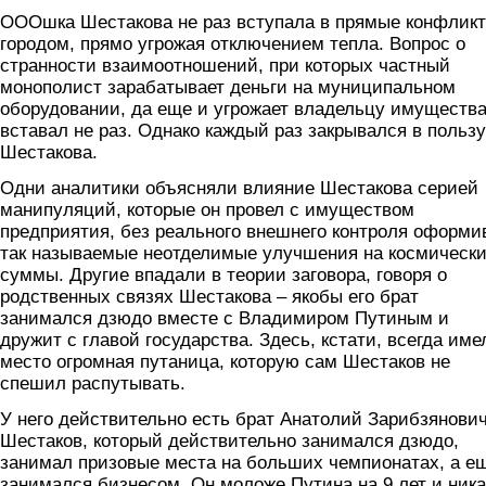
ОООшка Шестакова не раз вступала в прямые конфликт
городом, прямо угрожая отключением тепла. Вопрос о
странности взаимоотношений, при которых частный
монополист зарабатывает деньги на муниципальном
оборудовании, да еще и угрожает владельцу имущества
вставал не раз. Однако каждый раз закрывался в пользу
Шестакова.
Одни аналитики объясняли влияние Шестакова серией
манипуляций, которые он провел с имуществом
предприятия, без реального внешнего контроля оформи
так называемые неотделимые улучшения на космическ
суммы. Другие впадали в теории заговора, говоря о
родственных связях Шестакова – якобы его брат
занимался дзюдо вместе с Владимиром Путиным и
дружит с главой государства. Здесь, кстати, всегда име
место огромная путаница, которую сам Шестаков не
спешил распутывать.
У него действительно есть брат Анатолий Зарибзянови
Шестаков, который действительно занимался дзюдо,
занимал призовые места на больших чемпионатах, а е
занимался бизнесом. Он моложе Путина на 9 лет и ника