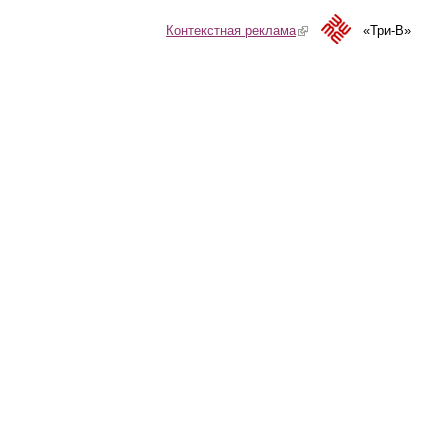
Контекстная реклама
(link is external)
«Три-В»