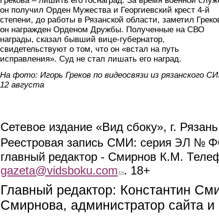
Грекова – лишить его госнаград. За время военной слу
он получил Орден Мужества и Георгиевский крест 4-й
степени, до работы в Рязанской области, заметил Греко
он награжден Орденом Дружбы. Полученные на СВО
награды, сказал бывший вице-губернатор,
свидетельствуют о том, что он «встал на путь
исправления». Суд не стал лишать его наград.
На фото: Игорь Греков по видеосвязи из рязанского С
12 августа
Сетевое издание «Вид сбоку», г. Рязан
ЭЛ № ФС
Реестровая запись СМИ: серия
главный редактор - Смирнов К.М. Телефо
gazeta@vidsboku.com
(link sends e-mail)
. 18+
Главный редактор: Константин См
Смирнова, администратор сайта и 