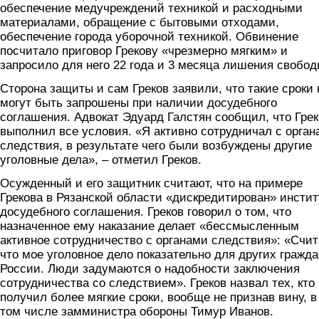
обеспечение медучреждений техникой и расходными
материалами, обращение с бытовыми отходами,
обеспечение города уборочной техникой. Обвинение
посчитало приговор Грекову «чрезмерно мягким» и
запросило для него 22 года и 3 месяца лишения свобод
Сторона защиты и сам Греков заявили, что такие сроки 
могут быть запрошены при наличии досудебного
соглашения. Адвокат Эдуард Галстян сообщил, что Грек
выполнил все условия. «Я активно сотрудничал с орга
следствия, в результате чего были возбуждены другие
уголовные дела», – отметил Греков.
Осужденный и его защитник считают, что на примере
Грекова в Рязанской области «дискредитирован» инстит
досудебного соглашения. Греков говорил о том, что
назначенное ему наказание делает «бессмысленным
активное сотрудничество с органами следствия»: «Счи
что мое уголовное дело показательно для других гражда
России. Люди задумаются о надобности заключения
сотрудничества со следствием». Греков назвал тех, кто
получил более мягкие сроки, вообще не признав вину, в
том числе замминистра обороны Тимур Иванов.