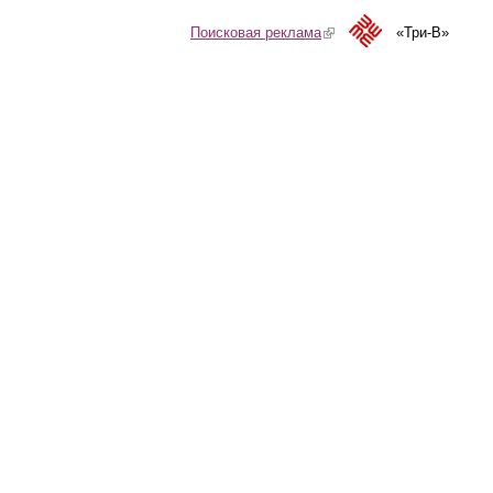
Поисковая реклама
(link is external)
«Три-В»