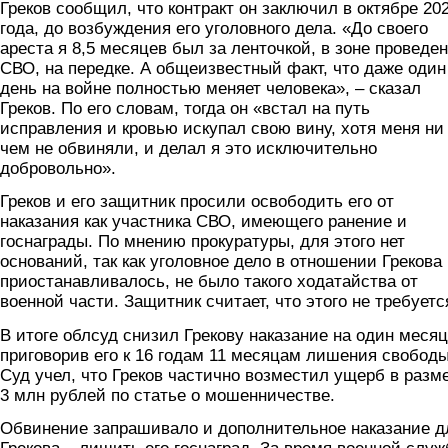
Греков сообщил, что контракт он заключил в октябре 20
года, до возбуждения его уголовного дела. «До своего
ареста я 8,5 месяцев был за ленточкой, в зоне проведе
СВО, на передке. А общеизвестный факт, что даже один
день на войне полностью меняет человека», – сказал
Греков. По его словам, тогда он «встал на путь
исправления и кровью искупал свою вину, хотя меня ни
чем не обвиняли, и делал я это исключительно
добровольно».
Греков и его защитник просили освободить его от
наказания как участника СВО, имеющего ранение и
госнаграды. По мнению прокуратуры, для этого нет
оснований, так как уголовное дело в отношении Грекова
приостанавливалось, не было такого ходатайства от
военной части. Защитник считает, что этого не требуетс
В итоге облсуд снизил Грекову наказание на один месяц
приговорив его к 16 годам 11 месяцам лишения свободы
Суд учел, что Греков частично возместил ущерб в разм
3 млн рублей по статье о мошенничестве.
Обвинение запрашивало и дополнительное наказание д