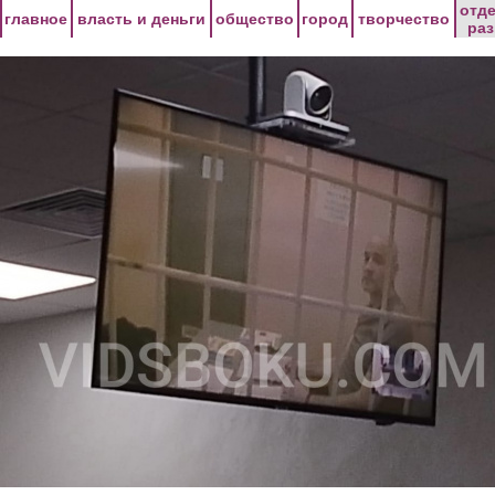
Перейти к основному содержанию
отд
главное
власть и деньги
общество
город
творчество
ра