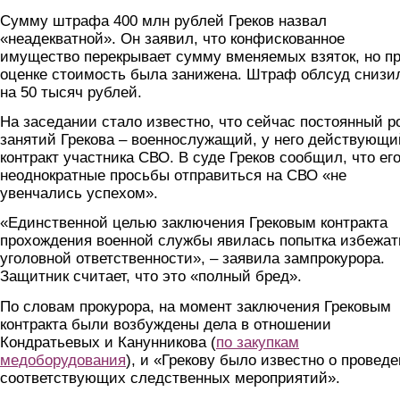
Сумму штрафа 400 млн рублей Греков назвал
«неадекватной». Он заявил, что конфискованное
имущество перекрывает сумму вменяемых взяток, но п
оценке стоимость была занижена. Штраф облсуд снизи
на 50 тысяч рублей.
На заседании стало известно, что сейчас постоянный р
занятий Грекова – военнослужащий, у него действующи
контракт участника СВО. В суде Греков сообщил, что ег
неоднократные просьбы отправиться на СВО «не
увенчались успехом».
«Единственной целью заключения Грековым контракта
прохождения военной службы явилась попытка избежат
уголовной ответственности», – заявила зампрокурора.
Защитник считает, что это «полный бред».
По словам прокурора, на момент заключения Грековым
контракта были возбуждены дела в отношении
Кондратьевых и Канунникова (
по закупкам
медоборудования
), и «Грекову было известно о провед
соответствующих следственных мероприятий».