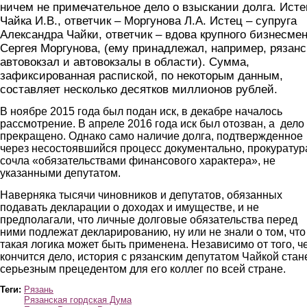
ничем не примечательное дело о взыскании долга. Исте
Чайка И.В., ответчик – Моргунова Л.А. Истец – супруга
Александра Чайки, ответчик – вдова крупного бизнесме
Сергея Моргунова, (ему принадлежал, например, рязан
автовокзал и автовокзалы в области). Сумма,
зафиксированная распиской, по некоторым данным,
составляет несколько десятков миллионов рублей.
В ноябре 2015 года был подан иск, в декабре началось
рассмотрение. В апреле 2016 года иск был отозван, а дело
прекращено. Однако само наличие долга, подтвержденное
через несостоявшийся процесс документально, прокуратур
сочла «обязательствами финансового характера», не
указанными депутатом.
Наверняка тысячи чиновников и депутатов, обязанных
подавать декларации о доходах и имуществе, и не
предполагали, что личные долговые обязательства перед
ними подлежат декларированию, ну или не знали о том, что
такая логика может быть применена. Независимо от того, ч
кончится дело, история с рязанским депутатом Чайкой стан
серьезным прецедентом для его коллег по всей стране.
Теги:
Рязань
Рязанская гордская Дума