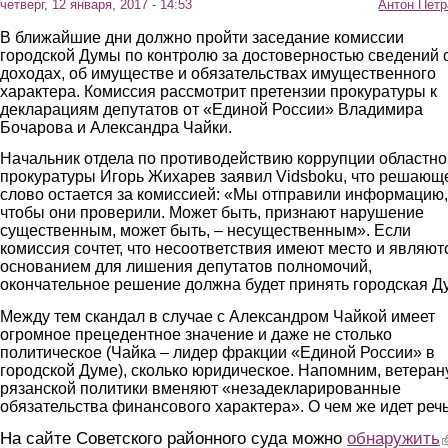
четверг, 12 января, 2017 - 14:53
Антон Петр
В ближайшие дни должно пройти заседание комиссии
городской Думы по контролю за достоверностью сведений 
доходах, об имуществе и обязательствах имущественного
характера. Комиссия рассмотрит претензии прокуратуры к
декларациям депутатов от «Единой России» Владимира
Бочарова и Александра Чайки.
Начальник отдела по противодействию коррупции областно
прокуратуры Игорь Жихарев заявил Vidsboku, что решающ
слово остается за комиссией: «Мы отправили информацию,
чтобы они проверили. Может быть, признают нарушение
существенным, может быть, – несущественным». Если
комиссия сочтет, что несоответствия имеют место и являют
основанием для лишения депутатов полномочий,
окончательное решение должна будет принять городская Д
Между тем скандал в случае с Александром Чайкой имеет
огромное прецедентное значение и даже не столько
политическое (Чайка – лидер фракции «Единой России» в
городской Думе), сколько юридическое. Напомним, ветеран
рязанской политики вменяют «незадекларированные
обязательства финансового характера». О чем же идет реч
На сайте Советского районного суда можно
обнаружить
(