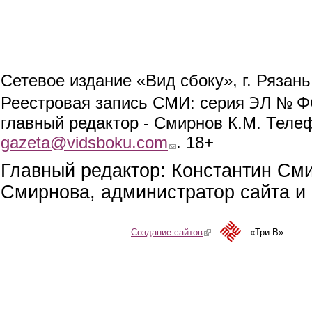
Сетевое издание «Вид сбоку», г. Рязан
ЭЛ № ФС
Реестровая запись СМИ: серия
главный редактор - Смирнов К.М. Телефо
gazeta@vidsboku.com
(link sends e-mail)
. 18+
Главный редактор: Константин См
Смирнова, администратор сайта и 
Создание сайтов
(link is external)
«Три-В»