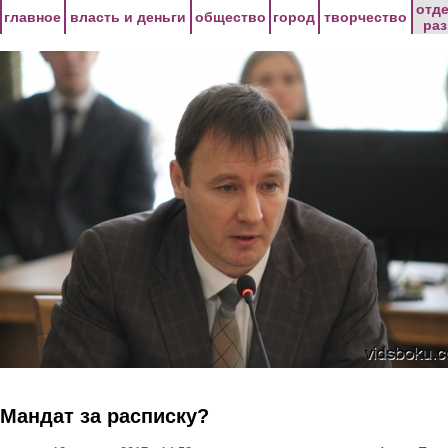
Перейти к основному содержанию
отд
главное
власть и деньги
общество
город
творчество
ра
Мандат за расписку?