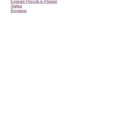
Единая Россия в Рязани
Чайка
Бочаров