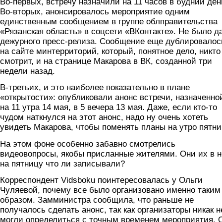
Во-первых, встречу назначили на 11 часов в будний ден
Во-вторых, анонсировалось мероприятие одним
единственным сообщением в группе облправительства
«Рязанская область» в соцсети «ВКонтакте». Не было д
дежурного пресс-релиза. Сообщение еще дублировалос
на сайте минтерриторий, который, понятное дело, никто
смотрит, и на странице Макарова в ВК, созданной три
недели назад.
В-третьих, и это наиболее показательно в плане
«открытости»: опубликовали анонс встречи, назначенно
на 11 утра 14 мая, в 5 вечера 13 мая. Даже, если кто-то
чудом наткнулся на этот анонс, надо ну очень хотеть
увидеть Макарова, чтобы поменять планы на утро пятн
На этом фоне особенно забавно смотрелись
видеовопросы, якобы присланные жителями. Они их в н
на пятницу что ли записывали?
Корреспондент Vidsboku поинтересовалась у Ольги
Чуляевой, почему все было организовано именно таким
образом. Замминистра сообщила, что раньше не
получалось сделать анонс, так как организаторы никак н
могли определиться с точным временем мероприятия. 