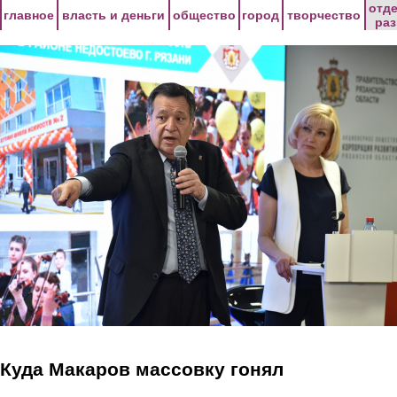
Перейти к основному содержанию
отд
главное
власть и деньги
общество
город
творчество
ра
Куда Макаров массовку гонял