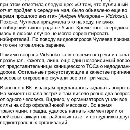
при этом отметила следующее: «О том, что публичный
отчет пройдет в середине мая, было объявлено еще во
время прошлого визита» (
Андрея Макарова – Vidsboku
).
Похоже, Чуляева придумала это на ходу, никаких
сообщений такого рода не было. Кроме того, «середина
мая» в любом случае не могла сориентировать
избирателей. По поводу видеовопросов Чуляева призна
что они готовились заранее.
Помимо вопроса Vidsboku за все время встречи из зала
прозвучал, кажется, лишь еще один независимый вопро
от представительницы канищевского ТОСа о недоделан
дороге. Остальные присутствующие в качестве пригнан
массовки откровенно скучали все эти три часа.
В анонсе в ВК рязанцам предлагалось задавать вопросы
На момент начала встречи там висело ровно два вопро
от одного человека. Видимо, у организаторов ушли все
силы на сбор оффлайновой массовки. Во время
трансляции, правда, удалось нагнать комментарии от
фейковых аккаунтов, районных газет и сотрудников дру
подконтрольных организаций.