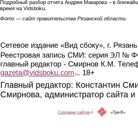
Подробный разбор отчета Андрея Макарова – в ближай
время на Vidsboku.
Фото — сайт правительства Рязанской области.
Сетевое издание «Вид сбоку», г. Рязан
ЭЛ № ФС
Реестровая запись СМИ: серия
главный редактор - Смирнов К.М. Телефо
gazeta@vidsboku.com
(link sends e-mail)
. 18+
Главный редактор: Константин См
Смирнова, администратор сайта и 
Создание сайтов
(link is external)
«Три-В»