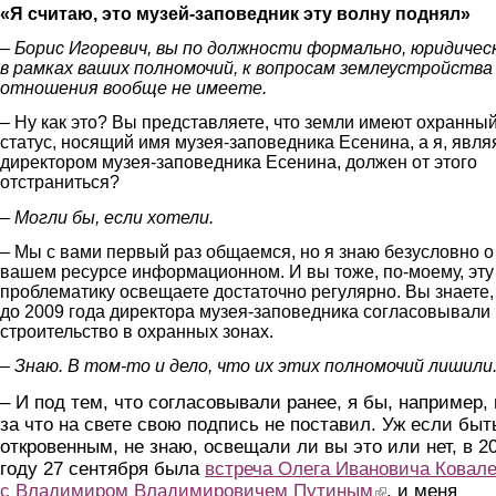
«Я считаю, это музей-заповедник эту волну поднял»
– Борис Игоревич, вы по должности формально, юридичес
в рамках ваших полномочий, к вопросам землеустройства
отношения вообще не имеете.
– Ну как это? Вы представляете, что земли имеют охранны
статус, носящий имя музея-заповедника Есенина, а я, явля
директором музея-заповедника Есенина, должен от этого
отстраниться?
– Могли бы, если хотели.
– Мы с вами первый раз общаемся, но я знаю безусловно о
вашем ресурсе информационном. И вы тоже, по-моему, эту
проблематику освещаете достаточно регулярно. Вы знаете,
до 2009 года директора музея-заповедника согласовывали
строительство в охранных зонах.
– Знаю. В том-то и дело, что их этих полномочий лишили
– И под тем, что согласовывали ранее, я бы, например,
за что на свете свою подпись не поставил. Уж если быт
откровенным, не знаю, освещали ли вы это или нет, в 2
году 27 сентября была
встреча Олега Ивановича Ковал
с Владимиром Владимировичем Путиным
(link is external)
, и меня