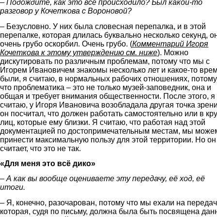
– Подождите, как это всё происходило? Был какой-то
разговор у Кочеткова с Вороновой?
– Безусловно. У них была словесная перепалка, и в этой
перепалке, которая длилась буквально несколько секунд, о
очень грубо оскорбил. Очень грубо. (
Комментарий Игоря
Кочеткова к этому утверждению см. ниже
). Можно
дискутировать по различным проблемам, потому что мы с
Игорем Ивановичем знакомы несколько лет и какое-то вре
были, я считаю, в нормальных рабочих отношениях, потому
что проблематика – это не только музей-заповедник, она и
общая и требует внимания общественности. После этого, я
считаю, у Игоря Ивановича возобладала другая точка зрени
он посчитал, что должен работать самостоятельно или в кру
лиц, которые ему близки. Я считаю, что работая над этой
документацией по достопримечательным местам, мы може
принести максимальную пользу для этой территории. Но он
считает, что это не так.
«Для меня это всё дико»
– А как вы вообще оцениваете эту передачу, её ход, её
итоги.
– Я, конечно, разочарован, потому что мы ехали на передач
которая, судя по письму, должна была быть посвящена дан