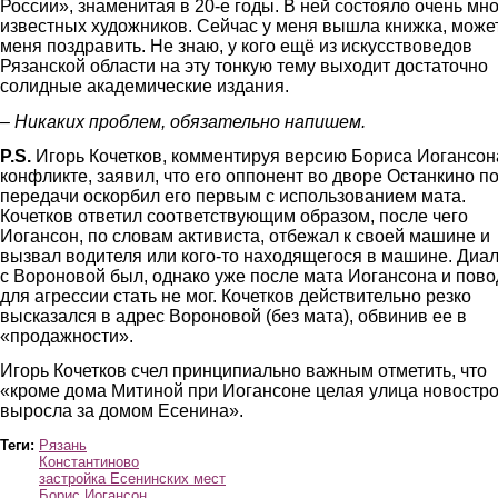
России», знаменитая в 20-е годы. В ней состояло очень мн
известных художников. Сейчас у меня вышла книжка, може
меня поздравить. Не знаю, у кого ещё из искусствоведов
Рязанской области на эту тонкую тему выходит достаточно
солидные академические издания.
– Никаких проблем, обязательно напишем.
P.S.
Игорь Кочетков, комментируя версию Бориса Иогансон
конфликте, заявил, что его оппонент во дворе Останкино п
передачи оскорбил его первым с использованием мата.
Кочетков ответил соответствующим образом, после чего
Иогансон, по словам активиста, отбежал к своей машине и
вызвал водителя или кого-то находящегося в машине. Диал
с Вороновой был, однако уже после мата Иогансона и пов
для агрессии стать не мог. Кочетков действительно резко
высказался в адрес Вороновой (без мата), обвинив ее в
«продажности».
Игорь Кочетков счел принципиально важным отметить, что
«кроме дома Митиной при Иогансоне целая улица новостр
выросла за домом Есенина».
Теги:
Рязань
Константиново
застройка Есенинских мест
Борис Иогансон