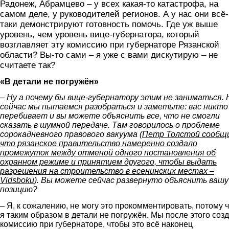
Радонеж, Абрамцево – у всех какая-то катастрофа, на
самом деле, у руководителей регионов. А у нас они всё-
таки демонстрируют готовность помочь. Где уж выше
уровень, чем уровень вице-губернатора, который
возглавляет эту комиссию при губернаторе Рязанской
области? Вы-то сами – я уже с вами дискутирую – не
считаете так?
«В детали не погружён»
– Ну а почему бы вице-губернатору этим не заниматься. 
сейчас мы пытаемся разобраться и заметьте: вас никто
перебивает и вы можете объяснить все, что не смогли
сказать в шумной передаче. Там говорилось о проблеме
сорокадневного правового вакуума (
Петр Толстой сообщ
что рязанское правительство намеренно создало
промежуток между отменой одного постановления об
охранном режиме и принятием другого, чтобы выдать
разрешения на строительство в есенинских местах –
Vidsboku
). Вы можете сейчас развернуто объяснить вашу
позицию?
– Я, к сожалению, не могу это прокомментировать, потому 
я таким образом в детали не погружён. Мы после этого соз
комиссию при губернаторе, чтобы это всё наконец