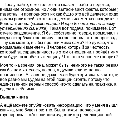
– Послушайте, я же только что сказал – работа ведётся,
внимание огромное, но люди вытаскивают факты, которые
известны, и преподносят их как будто это всё делается ряд
домом родителей, хотя это в десяти километрах находится 
Константинова (
комментарий Игоря Кочеткова по этому
утверждению см. ниже
). Такая вот подача, понимаете. Вот
отчего раздражение. Я бы, собственно говоря, промолчал, 
когда оскорбляют женщину – вы же сперва этот вопрос зад
– ну как можно, вы бы прошли мимо сами? Не думаю, что
нормальный вменяемый человек, который за честность,
который за справедливость в этом отношении, пройдёт ми
или будет оскорблять женщину. Что это о человеке говорит?
Моя точка зрения, она, может быть, немного не такая резкая
как бы вам хотелось, но она, я думаю, единственно
правильная. А главное, даже если будет критика какая-то, н
всё равно мы будем на этой позиции стоять, потому что
единственной верный способ что-то сделать на практике, а
сделать себе имя.
Вышла книга
А ещё можете опубликовать информацию, что у меня вышл
книжка, мне будет приятно. Была такая творческая
группировка – «Ассоциация художников революционной