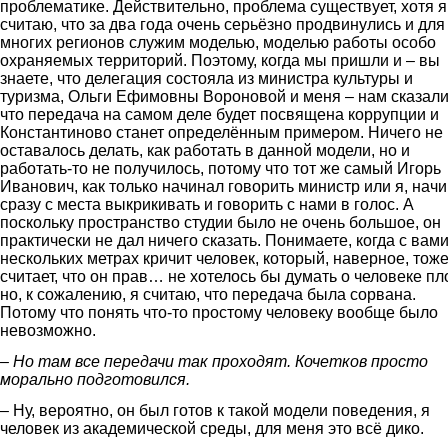
проблематике. Действительно, проблема существует, хотя я
считаю, что за два года очень серьёзно продвинулись и для
многих регионов служим моделью, моделью работы особо
охраняемых территорий. Поэтому, когда мы пришли и – вы
знаете, что делегация состояла из министра культуры и
туризма, Ольги Ефимовны Вороновой и меня – нам сказали
что передача на самом деле будет посвящена коррупции и
Константиново станет определённым примером. Ничего не
оставалось делать, как работать в данной модели, но и
работать-то не получилось, потому что тот же самый Игорь
Иванович, как только начинал говорить министр или я, нач
сразу с места выкрикивать и говорить с нами в голос. А
поскольку пространство студии было не очень большое, он
практически не дал ничего сказать. Понимаете, когда с вами
нескольких метрах кричит человек, который, наверное, тож
считает, что он прав… не хотелось бы думать о человеке пл
но, к сожалению, я считаю, что передача была сорвана.
Потому что понять что-то простому человеку вообще было
невозможно.
– Но там все передачи так проходят. Кочетков просто
морально подготовился.
– Ну, вероятно, он был готов к такой модели поведения, я
человек из академической среды, для меня это всё дико.