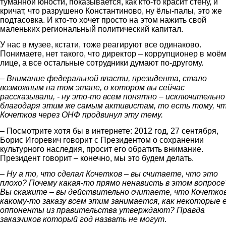
туманной юности, показывается, как кто-то красит стену, и
кричат, что разрушено Константиново, ну ёлы-палы, это же
подтасовка. И кто-то хочет просто на этом нажить свой
маленьких региональный политический капитал.
У нас в музее, кстати, тоже реагируют все одинаково.
Понимаете, нет такого, что директор – коррупционер в моё
лице, а все остальные сотрудники думают по-другому.
– Внимание федеральной власти, президента, стало
возможным на том этапе, о котором вы сейчас
рассказывали, - ну это-то всем понятно – исключительно
благодаря этим же самым активистам, то есть тому, ч
Кочетков через ОНФ продвинул эту тему.
– Посмотрите хотя бы в интернете: 2012 год, 27 сентября,
Борис Игоревич говорит с Президентом о сохранении
культурного наследия, просит его обратить внимание.
Президент говорит – конечно, мы это будем делать.
–
Ну а то, что сделал Кочетков – вы считаете, что это
плохо? Почему какая-то прямо ненависть в этом вопросе
Вы скажите – вы действительно считаете, что Кочетков
какому-то заказу всем этим занимается, как некоторые 
оппоненты из правительства утверждают? Правда
заказчиков который год назвать не могут
.