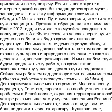
пригласили на эту встречу. Если вы посмотрите в
интернете, какой вопрос был задан директором музея-
заповедника, то как эту информацию тоже можно
обходить? Мы как раз с Путиным говорили, что эти зем
нужно защищать. Президент обращал на это внимание.
Ещё с 2012 года, я считаю, это музей-заповедник эту
волну поднял. А сейчас несколько человек перетянули э
одеяло на себя, и как будто кроме них никого не
существует. Понимаете, я не демонстрирую обиду, я
считаю, что все мы должны работать на этом поле, пол
охраны культурного и природного наследия. Но как это
делается – я, конечно, разочарован. И мы в любом случ
будем продолжать эту работу, но кроме как по
законодательству у нас нет другого пути продолжать.
Сейчас мы работаем над достопримечательным местом
(
один из юридических статусов земель – Vidsboku
).
Достопримечательное место огромное. Мне хотелось у
ведущего, у Толстого, спросить – он вообще знает, каки
проблемы в Ясной поляне, охранная территория которой
четыре раза меньше, чем у музея-заповедника Есенина
Достопримечательное место, я имею в виду, там не
больше десяти тысяч гектар вокруг. Куликово поле,