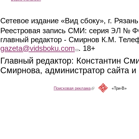
Сетевое издание «Вид сбоку», г. Рязан
ЭЛ № ФС
Реестровая запись СМИ: серия
главный редактор - Смирнов К.М. Телефо
gazeta@vidsboku.com
(link sends e-mail)
. 18+
Главный редактор: Константин См
Смирнова, администратор сайта и 
Поисковая реклама
(link is external)
«Три-В»