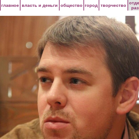
Перейти к основному содержанию
отд
главное
власть и деньги
общество
город
творчество
ра