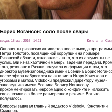
Борис Иогансон: соло после свары
среда, 18 мая, 2016 - 14:21
Константин Сми
Оппоненты рязанских активистов после выхода программы
Петра Толстого, посвященной коррупции на примере
Рязанской области, жаловались на то, что их аргументы не
услышали из-за хаотичной манеры ведения передачи. Кро
того, резонанс в Рязани получила информация о том, что
директор музея-заповедника имени Есенина Борис Иоганс
после эфира набросился на активиста Игоря Кочеткова с
угрозами и матом. Vidsboku предложил директору музея-
заповедника имени Есенина Борису Иогансону
прокомментировать информацию о конфликте и изложить
свою позицию в более размеренном режиме. Вот что
получилось.
Вопросы задавал главный редактор Vidsboku Константин
Смирнов.