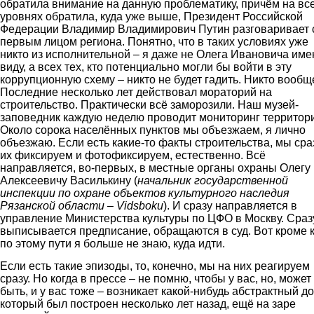
обратила внимание на данную проблематику, причём на вс
уровнях обратила, куда уже выше, Президент Российской
Федерации Владимир Владимирович Путин разговаривает 
первым лицом региона. Понятно, что в таких условиях уже
никто из исполнительной – я даже не Олега Ивановича име
виду, а всех тех, кто потенциально могли бы войти в эту
коррупционную схему – никто не будет гадить. Никто вообщ
Последние несколько лет действовал мораторий на
строительство. Практически всё заморозили. Наш музей-
заповедник каждую неделю проводит мониторинг территор
Около сорока населённых пунктов мы объезжаем, я лично
объезжаю. Если есть какие-то факты строительства, мы сра
их фиксируем и фотофиксируем, естественно. Всё
направляется, во-первых, в местные органы охраны Олегу
Алексеевичу Василькину (
начальник государственной
инспекции по охране объектов культурного наследия
Рязанской области – Vidsboku
). И сразу направляется в
управление Министерства культуры по ЦФО в Москву. Сраз
выписывается предписание, обращаются в суд. Вот кроме 
по этому пути я больше не знаю, куда идти.
Если есть такие эпизоды, то, конечно, мы на них реагируем
сразу. Но когда в прессе – не помню, чтобы у вас, но, может
быть, и у вас тоже – возникает какой-нибудь абстрактный до
который был построен несколько лет назад, ещё на заре