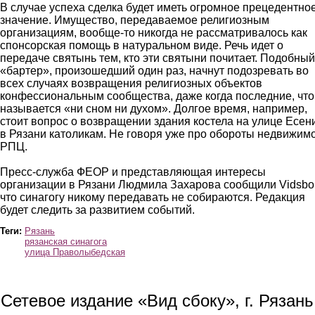
В случае успеха сделка будет иметь огромное прецедентно
значение. Имущество, передаваемое религиозным
организациям, вообще-то никогда не рассматривалось как
спонсорская помощь в натуральном виде. Речь идет о
передаче святынь тем, кто эти святыни почитает. Подобный
«бартер», произошедший один раз, начнут подозревать во
всех случаях возвращения религиозных объектов
конфессиональным сообщества, даже когда последние, что
называется «ни сном ни духом». Долгое время, например,
стоит вопрос о возвращении здания костела на улице Есен
в Рязани католикам. Не говоря уже про обороты недвижим
РПЦ.
Пресс-служба ФЕОР и представляющая интересы
организации в Рязани Людмила Захарова сообщили Vidsbo
что синагогу никому передавать не собираются. Редакция
будет следить за развитием событий.
Теги:
Рязань
рязанская синагога
улица Праволыбедская
Сетевое издание «Вид сбоку», г. Рязан