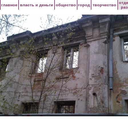
Перейти к основному содержанию
отд
главное
власть и деньги
общество
город
творчество
ра