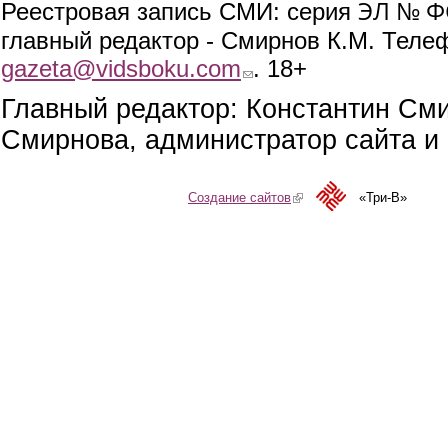
ЭЛ № ФС
Реестровая запись СМИ: серия
главный редактор - Смирнов К.М. Телефо
gazeta@vidsboku.com
(link sends e-mail)
. 18+
Главный редактор: Константин См
Смирнова, администратор сайта и 
Создание сайтов
(link is external)
«Три-В»