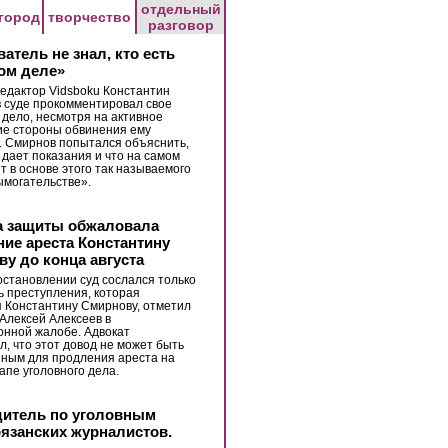
отдельный
город
творчество
разговор
атель не знал, кто есть
том деле»
едактор Vidsboku Константин
 суде прокомментировал свое
 дело, несмотря на активное
ие стороны обвинения ему
 Смирнов попытался объяснить,
 дает показания и что на самом
т в основе этого так называемого
ымогательстве».
а защиты обжаловала
ие ареста Константину
у до конца августа
остановлении суд сослался только
ь преступления, которая
 Константину Смирнову, отметил
Алексей Алексеев в
нной жалобе. Адвокат
л, что этот довод не может быть
ным для продления ареста на
апе уголовного дела.
дитель по уголовным
язанских журналистов.