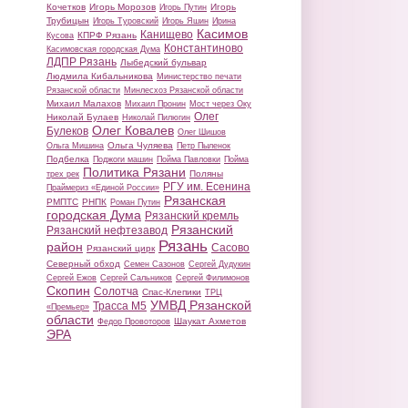
Кочетков
Игорь Морозов
Игорь
Игорь Путин
Трубицын
Игорь Туровский
Игорь Яшин
Ирина
Касимов
Канищево
КПРФ Рязань
Кусова
Константиново
Касимовская городская Дума
ЛДПР Рязань
Лыбедский бульвар
Людмила Кибальникова
Министерство печати
Рязанской области
Минлесхоз Рязанской области
Михаил Малахов
Михаил Пронин
Мост через Оку
Олег
Николай Булаев
Николай Пилюгин
Олег Ковалев
Булеков
Олег Шишов
Ольга Чуляева
Ольга Мишина
Петр Пыленок
Подбелка
Поджоги машин
Пойма Павловки
Пойма
Политика Рязани
Поляны
трех рек
РГУ им. Есенина
Праймериз «Единой России»
Рязанская
РМПТС
РНПК
Роман Путин
городская Дума
Рязанский кремль
Рязанский
Рязанский нефтезавод
Рязань
район
Сасово
Рязанский цирк
Северный обход
Семен Сазонов
Сергей Дудукин
Сергей Ежов
Сергей Сальников
Сергей Филимонов
Скопин
Солотча
Спас-Клепики
ТРЦ
УМВД Рязанской
Трасса М5
«Премьер»
области
Шаукат Ахметов
Федор Провоторов
ЭРА