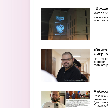
«В ходе
самих с
Как проше
Константи
«За что
Смирно
Партия «Я
котором н
главного 
Амбасса
Рязанский
сельские 
Дмитрий 
Рязанской