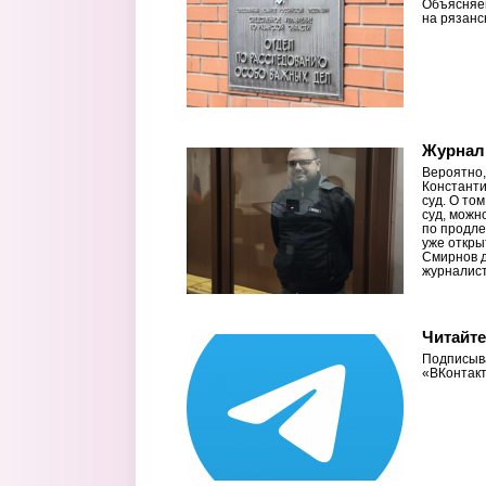
Объясняем
на рязанс
Журнал
Вероятно,
Константи
суд. О том
суд, можн
по продле
уже откры
Смирнов д
журналист
Читайте
Подписыва
«ВКонтакт