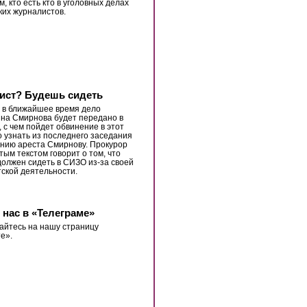
, кто есть кто в уголовных делах
ких журналистов.
ист? Будешь сидеть
 в ближайшее время дело
на Смирнова будет передано в
, с чем пойдет обвинение в этот
о узнать из последнего заседания
нию ареста Смирнову. Прокурор
тым текстом говорит о том, что
олжен сидеть в СИЗО из-за своей
ской деятельности.
 нас в «Телеграме»
йтесь на нашу страницу
е».