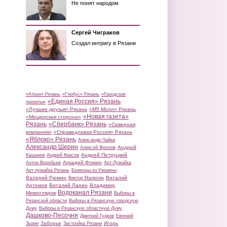
Не понят народом
Сергей Чиграков
Создал интригу в Рязани
«Атрон» Рязань
«Глобус» Рязань
«Городские
«Единая Россия» Рязань
проекты»
«Лучшие друзья» Рязань
«М5 Молл» Рязань
«Новая газета»
«Мещерская сторона»
Рязань
«Сбербанк» Рязань
«Северная
компания»
«Справедливая Россия» Рязань
«Яблоко» Рязань
Александр Чайка
Александр Шерин
Андрей
Алексей Фролов
Кашаев
Андрей Петруцкий
Андрей Красов
Аркадий Фомин
Антон Воробьев
Арт-Лужайка
Арт-лужайка Рязань
Беженцы из Украины
Валерий Рюмин
Виталий
Виктор Малюгин
Артемов
Виталий Ларин
Владимир
Водоканал Рязани
Мимоглядов
Выборы в
Рязанской области
Выборы в Рязанскую городскую
Думу
Выборы в Рязанскую областную Думу
Дашково-Песочня
Дмитрий Гудков
Евгений
Заборье
Игорь
Зызин
Застройка Рязани