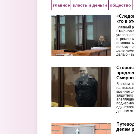
Перейти к основному содержанию
главное
власть и деньги
общество
«Следов
кто в э
Главный р
Смирнов в
уголовное
стремлен
помешать.
почему не
деле лежи
дела о «в
Сторон
продлен
Смирнов
В своем п
на тяжест
вменяется
защитник 
апелляцио
подчеркну
единствен
данном эт
Путево
делам р