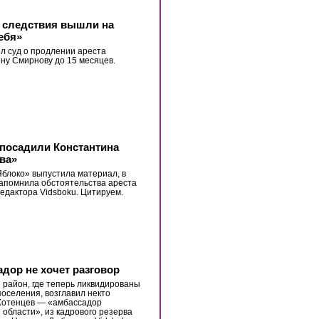
 следствия вышли на
ебя»
л суд о продлении ареста
ну Смирнову до 15 месяцев.
 посадили Константина
ва»
блоко» выпустила материал, в
апомнила обстоятельства ареста
редактора Vidsboku. Цитируем.
дор не хочет разговор
 район, где теперь ликвидированы
поселения, возглавил некто
Хотенцев — «амбассадор
 области», из кадрового резерва