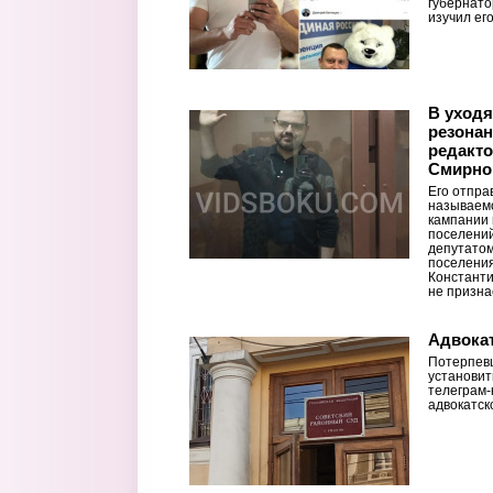
губернато
изучил ег
В уходя
резонан
редакто
Смирно
Его отпра
называемо
кампании 
поселений
депутатом
поселения
Константи
не призна
Адвокат
Потерпев
установит
телеграм-
адвокатск