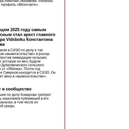
ра Николая Любимова. Vidsboku
о профиль «ВКонтакте».
щем 2025 году самым
сным стал арест главного
ра Vidsboku Константина
ва
вили в СИЗО по делу о так
м «вымогательстве» в разгар
против ликвидации сельских
, которую он вел, будучи
 Дубровического сельского
 от «Яблока». Почти год
н Смирнов находится в СИЗО. Он
ет вину в «вымогательстве».
 и сообщество
шие по делу Комарова требуют
ь заказчиков публикаций в его
каналах, в том числе из
ой среды.