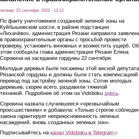
четверг, 22 сентября, 2022 - 13:12
По факту уничтожения созданной зеленой зоны на
Куйбышевском шоссе, в районе подстанции
«Лихачёво», администрация Рязани направила заявлен
в правоохранительные органы с просьбой провести
проверку, установить виновных и возместить ущерб. Об
этом сообщила глава администрации Рязани Елена
Сорокина на заседании гордумы 22 сентября.
Молодые деревья были посажены этой весной депутат
Рязанской гордумы и должны были стать компенсацией
перевод под застройку зеленой зоны. Сотни молодых
деревьев, скорее всего, раздавили тяжелой
техникой. Подробнее об этом на Vidsboku
здесь
.
Сорокина назвала случившееся «чрезвычайным
происшествием» и добавила: «Только строгое соблюде
закона гарантирует неприкосновенность зеленых
насаждений, вновь созданных зеленых зон».
Подписывайтесь на
канал Vidsboku в Telegram
(link is extern