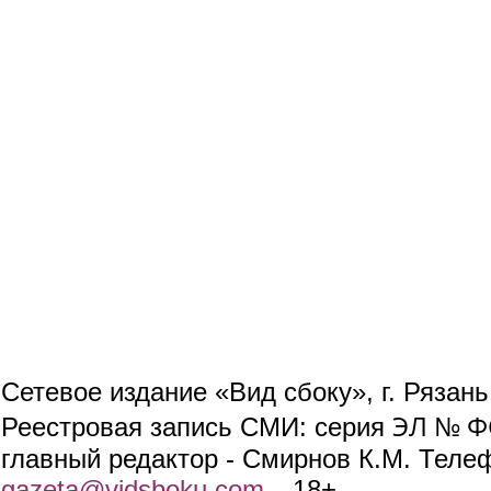
Сетевое издание «Вид сбоку», г. Рязан
ЭЛ № ФС
Реестровая запись СМИ: серия
главный редактор - Смирнов К.М. Телефо
gazeta@vidsboku.com
(link sends e-mail)
. 18+