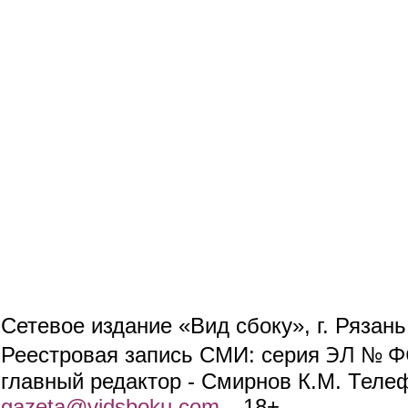
Сетевое издание «Вид сбоку», г. Рязан
ЭЛ № ФС
Реестровая запись СМИ: серия
главный редактор - Смирнов К.М. Телефо
gazeta@vidsboku.com
(link sends e-mail)
. 18+