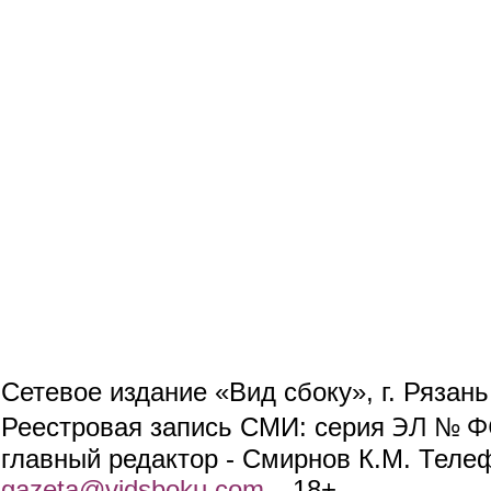
Сетевое издание «Вид сбоку», г. Рязан
ЭЛ № ФС
Реестровая запись СМИ: серия
главный редактор - Смирнов К.М. Телефо
gazeta@vidsboku.com
(link sends e-mail)
. 18+