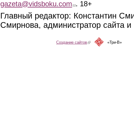
gazeta@vidsboku.com
(link sends e-mail)
. 18+
Главный редактор: Константин См
Смирнова, администратор сайта и 
Создание сайтов
(link is external)
«Три-В»