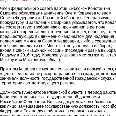
Член федерального совета партии «Яблоко» Константин
Смирнов обжаловал назначение Олега Ковалева членом
Совета Федерации от Рязанской области в Генеральную
прокуратуру. В заявлении Смирнова указывается, что Кова
не соответствует требованию о проживании в регионе,
который он представляет, в течение пяти лет, непосредстве
предшествующих выдвижению кандидатом для наделения
полномочиями члена Совета Федерации, либо в совокупно
в течение двадцати лет. Многократно участвуя в выборах,
входя в списки «Единой России» (последний раз на выбора
Госдуму в 2016 году), Ковалев указывал местом жительство
Москву или Московскую область.
При этом Ковалев не мог воспользоваться и нормой о том, 
«ценз оседлости» не распространяется на граждан, которы
занимали должности государственной гражданской службы
территории соответствующего региона.
Должность губернатора Рязанской области в период работ
Ковалева относилась к государственной должности
Российской Федерации. Во всех документах он обозначалс
как лицо, замещавшее государственную должность Россий
Федерации. Так же дело обстояло в справке о доходах,
имуществе и обязательствах имущественного характера,