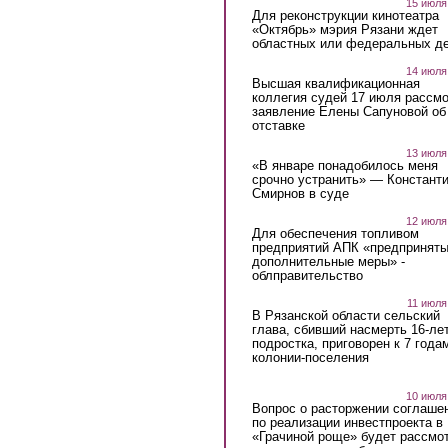
15 июля
Для реконструкции кинотеатра
«Октябрь» мэрия Рязани ждет
областных или федеральных де
14 июля
Высшая квалификационная
коллегия судей 17 июля рассмо
заявление Елены Сапуновой об
отставке
13 июля
«В январе понадобилось меня
срочно устранить» — Констант
Смирнов в суде
12 июля
Для обеспечения топливом
предприятий АПК «предпринят
дополнительные меры» -
облправительство
11 июля
В Рязанской области сельский
глава, сбивший насмерть 16-ле
подростка, приговорен к 7 года
колонии-поселения
10 июля
Вопрос о расторжении соглаше
по реализации инвестпроекта в
«Грачиной роще» будет рассмо