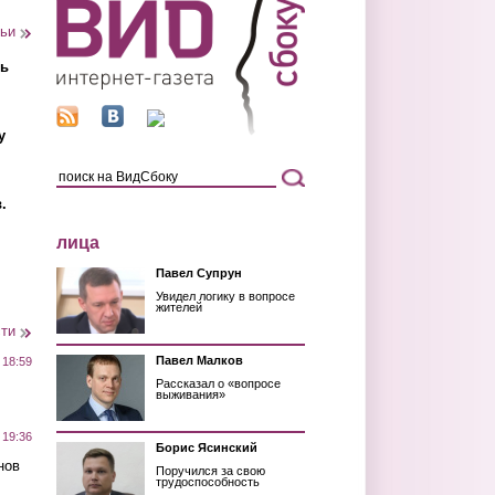
тьи
ть
у
.
лица
Павел Супрун
Увидел логику в вопросе
жителей
сти
Павел Малков
 18:59
Рассказал о «вопросе
выживания»
 19:36
Борис Ясинский
нов
Поручился за свою
трудоспособность