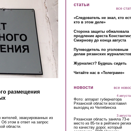
статьи
все ста
«Следователь не знал, кто ес
кто в этом деле»
Сторона защиты обжаловала
продление ареста Константин
Смирнову до конца августа
Путеводитель по уголовным
делам рязанских журналистов
Журналист? Будешь сидеть
Читайте нас в «Телеграме»
новости
все ново
ого размещения
4 августа
ых
Фото: аппарат губернатора
Рязанской области возглавил
выходец из Челябинска
3 августа
 жителей, эвакуированных из
Рязанская область заняла 73-е
 Об этом в ответ на запрос
место из 85-ти в рейтинге регио
ой области.
по качеству дорог, который