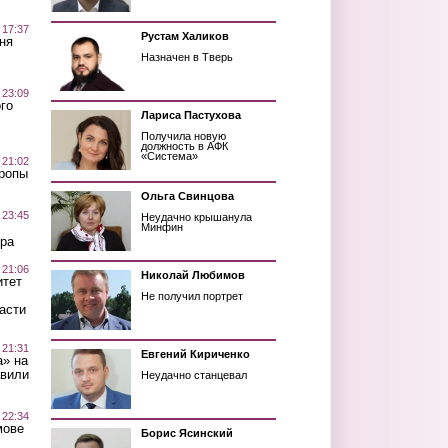
 17:37
Рустам Халиков
ня
Назначен в Тверь
 23:09
го
Лариса Пастухова
Получила новую
должность в АФК
«Система»
 21:02
Тропы
Ольга Свинцова
 23:45
Неудачно крышанула
Минфин
ра
 21:06
Николай Любимов
итет
Не получил портрет
асти
 21:31
Евгений Кириченко
а» на
авили
Неудачно станцевал
 22:34
мове
Борис Ясинский