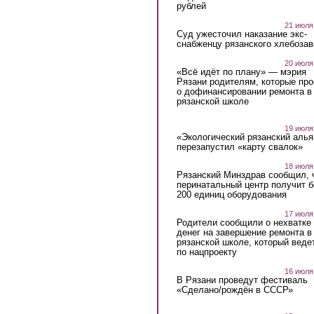
рублей
21 июля
Суд ужесточил наказание экс-
снабженцу рязанского хлебоза
20 июля
«Всё идёт по плану» — мэрия
Рязани родителям, которые пр
о дофинансировании ремонта в
рязанской школе
19 июля
«Экологический рязанский алья
перезапустил «карту свалок»
18 июля
Рязанский Минздрав сообщил, 
перинатальный центр получит 
200 единиц оборудования
17 июля
Родители сообщили о нехватке
денег на завершение ремонта в
рязанской школе, который веде
по нацпроекту
16 июля
В Рязани проведут фестиваль
«Сделано/рождён в СССР»