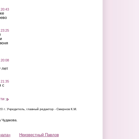
 20:43
ке
оево
 23:25
ы
и
июня
 20:08
 лет
 21:35
 с
сти
20 г.
Учредитель, главный редактор - Смирнов К.М.
а Чудакова.
нала»
Неизвестный Павлов