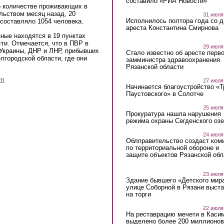
составило «РИА Новости»
о количестве проживающих в
ьством месяц назад, 20
31 июля
Исполнилось полтора года со д
 составляло 1054 человека.
ареста Константина Смирнова
ные находятся в 19 пунктах
ти. Отмечается, что в ПВР в
29 июля
Украины, ДНР и ЛНР, прибывших
Стало известно об аресте перво
лгородской области, где они
замминистра здравоохранения
Рязанской области
am
27 июля
Начинается благоустройство «
Паустовского» в Солотче
25 июля
Прокуратура нашла нарушения
режима охраны Сегденского озе
24 июля
Облправительство создаст ком
по территориальной обороне и
защите объектов Рязанской обл
23 июля
Здание бывшего «Детского мир
улице Соборной в Рязани выст
на торги
22 июля
На реставрацию мечети в Каси
выделено более 200 миллионов