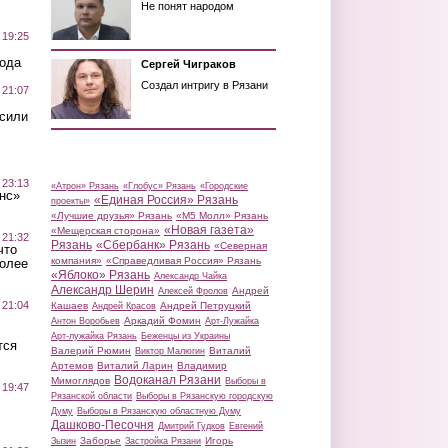
Не понят народом
 19:25
вода
Сергей Чиграков
Создал интригу в Рязани
 21:07
осили
 23:13
«Атрон» Рязань
«Глобус» Рязань
«Городские
нс»
«Единая Россия» Рязань
проекты»
«Лучшие друзья» Рязань
«М5 Молл» Рязань
«Новая газета»
«Мещерская сторона»
 21:32
Рязань
«Сбербанк» Рязань
«Северная
что
компания»
«Справедливая Россия» Рязань
более
«Яблоко» Рязань
Александр Чайка
Александр Шерин
Андрей
Алексей Фролов
 21:04
Кашаев
Андрей Петруцкий
Андрей Красов
Аркадий Фомин
Антон Воробьев
Арт-Лужайка
Арт-лужайка Рязань
Беженцы из Украины
тся
Валерий Рюмин
Виталий
Виктор Малюгин
Артемов
Виталий Ларин
Владимир
Водоканал Рязани
Мимоглядов
Выборы в
 19:47
Рязанской области
Выборы в Рязанскую городскую
Думу
Выборы в Рязанскую областную Думу
Дашково-Песочня
Дмитрий Гудков
Евгений
Заборье
Игорь
Зызин
Застройка Рязани