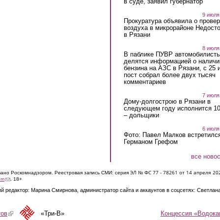
в суде, заявил губернатор
9 июля
Прокуратура объявила о провер
воздуха в микрорайоне Недост
в Рязани
8 июля
В паблике ПУВР автомобилист
делятся информацией о наличи
бензина на АЗС в Рязани, с 25 
пост собрал более двух тысяч
комментариев
7 июля
Дому-долгострою в Рязани в
следующем году исполнится 10
– дольщики
6 июля
Фото: Павел Малков встретился
Германом Грефом
все ново
ЭЛ № ФС 77 - 7826
1 от 14 апреля 20
овано Роскомнадзором. Реестровая запись СМИ: серия
(link sends e-mail)
om
. 18+
й редактор: Марина Смирнова, администратор сайта и аккаунтов в соцсетях: Светлан
Концессия «Водока
тов
(link is external)
«Три-В»