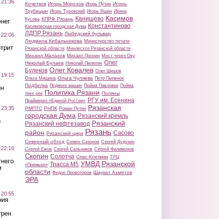
 21:36
Кочетков
Игорь Морозов
Игорь
Игорь Путин
Трубицын
Игорь Туровский
Игорь Яшин
Ирина
Касимов
Канищево
КПРФ Рязань
Кусова
нег
Константиново
Касимовская городская Дума
ЛДПР Рязань
Лыбедский бульвар
 22:06
Людмила Кибальникова
Министерство печати
трит
Рязанской области
Минлесхоз Рязанской области
Михаил Малахов
Михаил Пронин
Мост через Оку
Олег
Николай Булаев
Николай Пилюгин
Олег Ковалев
Булеков
Олег Шишов
 19:15
Ольга Чуляева
Ольга Мишина
Петр Пыленок
Подбелка
Поджоги машин
Пойма Павловки
Пойма
ин
Политика Рязани
Поляны
трех рек
РГУ им. Есенина
Праймериз «Единой России»
Рязанская
 23:35
РМПТС
РНПК
Роман Путин
городская Дума
Рязанский кремль
ы
Рязанский
Рязанский нефтезавод
Рязань
район
Сасово
Рязанский цирк
Северный обход
Семен Сазонов
Сергей Дудукин
 22:16
Сергей Ежов
Сергей Сальников
Сергей Филимонов
Скопин
Солотча
Спас-Клепики
ТРЦ
тнего
УМВД Рязанской
Трасса М5
«Премьер»
м
области
Шаукат Ахметов
Федор Провоторов
ЭРА
 20:55
ния
трен