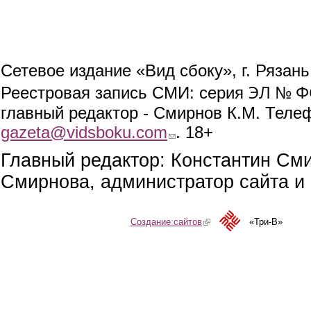
Сетевое издание «Вид сбоку», г. Рязан
ЭЛ № ФС
Реестровая запись СМИ: серия
главный редактор - Смирнов К.М. Телефо
gazeta@vidsboku.com
(link sends e-mail)
. 18+
Главный редактор: Константин См
Смирнова, администратор сайта и 
Создание сайтов
(link is external)
«Три-В»