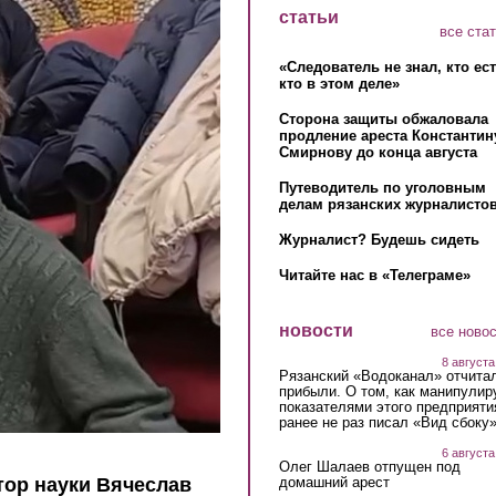
статьи
все ста
«Следователь не знал, кто ес
кто в этом деле»
Сторона защиты обжаловала
продление ареста Константин
Смирнову до конца августа
Путеводитель по уголовным
делам рязанских журналистов
Журналист? Будешь сидеть
Читайте нас в «Телеграме»
новости
все ново
8 августа
Рязанский «Водоканал» отчита
прибыли. О том, как манипулир
показателями этого предприяти
ранее не раз писал «Вид сбоку
6 августа
Олег Шалаев отпущен под
домашний арест
тор науки Вячеслав