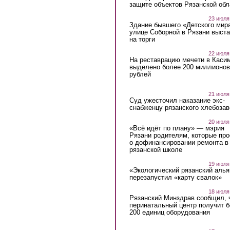
защите объектов Рязанской обл
23 июля
Здание бывшего «Детского мир
улице Соборной в Рязани выст
на торги
22 июля
На реставрацию мечети в Каси
выделено более 200 миллионов
рублей
21 июля
Суд ужесточил наказание экс-
снабженцу рязанского хлебоза
20 июля
«Всё идёт по плану» — мэрия
Рязани родителям, которые пр
о дофинансировании ремонта в
рязанской школе
19 июля
«Экологический рязанский алья
перезапустил «карту свалок»
18 июля
Рязанский Минздрав сообщил, 
перинатальный центр получит 
200 единиц оборудования