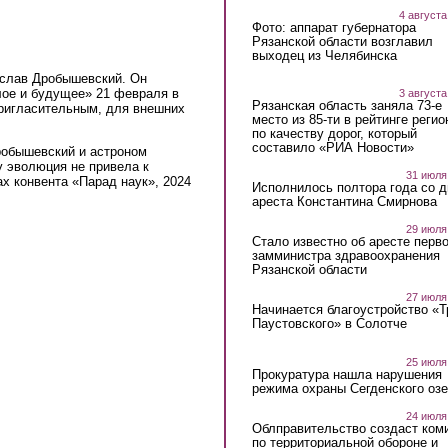
4 августа
Фото: аппарат губернатора
Рязанской области возглавил
выходец из Челябинска
еслав Дробышевский. Он
лое и будущее» 21 февраля в
3 августа
Рязанская область заняла 73-е
пригласительным, для внешних
место из 85-ти в рейтинге регио
по качеству дорог, который
составило «РИА Новости»
робышевский и астроном
 эволюция не привела к
31 июля
ах конвента «Парад наук», 2024
Исполнилось полтора года со д
ареста Константина Смирнова
29 июля
Стало известно об аресте перво
замминистра здравоохранения
Рязанской области
27 июля
Начинается благоустройство «
Паустовского» в Солотче
25 июля
Прокуратура нашла нарушения
режима охраны Сегденского озе
24 июля
Облправительство создаст ком
по территориальной обороне и