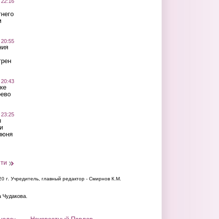
 22:16
тнего
м
 20:55
ния
трен
 20:43
ке
оево
 23:25
ы
и
июня
сти
20 г.
Учредитель, главный редактор - Смирнов К.М.
а Чудакова.
нала»
Неизвестный Павлов