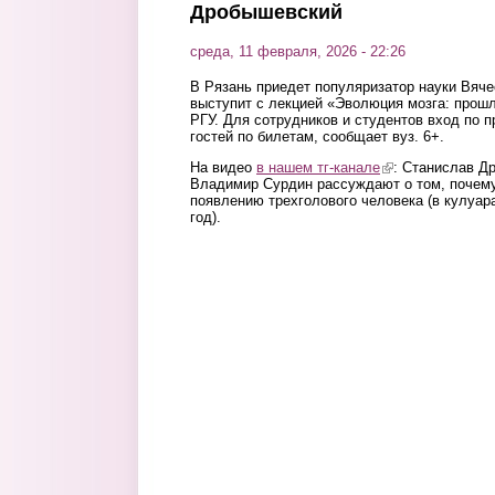
Дробышевский
среда, 11 февраля, 2026 - 22:26
В Рязань приедет популяризатор науки Вяч
выступит с лекцией «Эволюция мозга: прош
РГУ. Для сотрудников и студентов вход по 
гостей по билетам, сообщает вуз. 6+.
На видео
в нашем тг-канале
(link is external)
: Станислав Д
Владимир Сурдин рассуждают о том, почему
появлению трехголового человека (в кулуар
год).