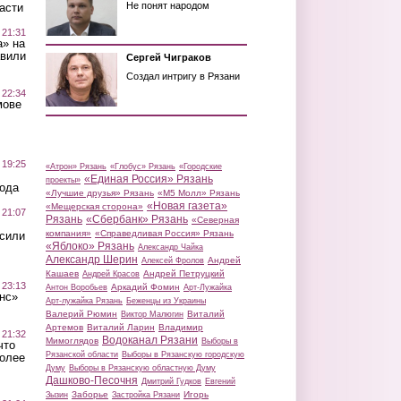
Не понят народом
асти
 21:31
а» на
авили
Сергей Чиграков
Создал интригу в Рязани
 22:34
мове
 19:25
«Атрон» Рязань
«Глобус» Рязань
«Городские
«Единая Россия» Рязань
проекты»
вода
«Лучшие друзья» Рязань
«М5 Молл» Рязань
«Новая газета»
«Мещерская сторона»
 21:07
Рязань
«Сбербанк» Рязань
«Северная
компания»
«Справедливая Россия» Рязань
осили
«Яблоко» Рязань
Александр Чайка
Александр Шерин
Андрей
Алексей Фролов
Кашаев
Андрей Петруцкий
Андрей Красов
 23:13
Аркадий Фомин
Антон Воробьев
Арт-Лужайка
нс»
Арт-лужайка Рязань
Беженцы из Украины
Валерий Рюмин
Виталий
Виктор Малюгин
Артемов
Виталий Ларин
Владимир
 21:32
Водоканал Рязани
Мимоглядов
Выборы в
что
Рязанской области
Выборы в Рязанскую городскую
более
Думу
Выборы в Рязанскую областную Думу
Дашково-Песочня
Дмитрий Гудков
Евгений
Заборье
Игорь
Зызин
Застройка Рязани