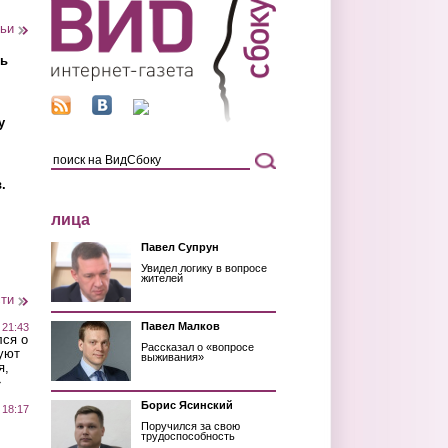
тьи
ть
у
.
лица
Павел Супрун
Увидел логику в вопросе
жителей
сти
Павел Малков
 21:43
лся о
Рассказал о «вопросе
уют
выживания»
я,
»
Борис Ясинский
 18:17
Поручился за свою
трудоспособность