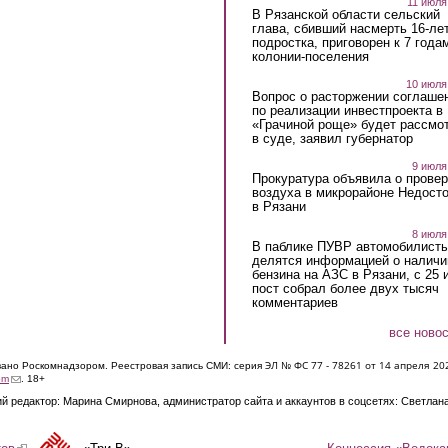
11 июля
В Рязанской области сельский
глава, сбивший насмерть 16-ле
подростка, приговорен к 7 года
колонии-поселения
10 июля
Вопрос о расторжении соглаше
по реализации инвестпроекта в
«Грачиной роще» будет рассмо
в суде, заявил губернатор
9 июля
Прокуратура объявила о провер
воздуха в микрорайоне Недост
в Рязани
8 июля
В паблике ПУВР автомобилист
делятся информацией о наличи
бензина на АЗС в Рязани, с 25 
пост собрал более двух тысяч
комментариев
все ново
ЭЛ № ФС 77 - 7826
1 от 14 апреля 20
овано Роскомнадзором. Реестровая запись СМИ: серия
(link sends e-mail)
om
. 18+
й редактор: Марина Смирнова, администратор сайта и аккаунтов в соцсетях: Светлан
Концессия «Водока