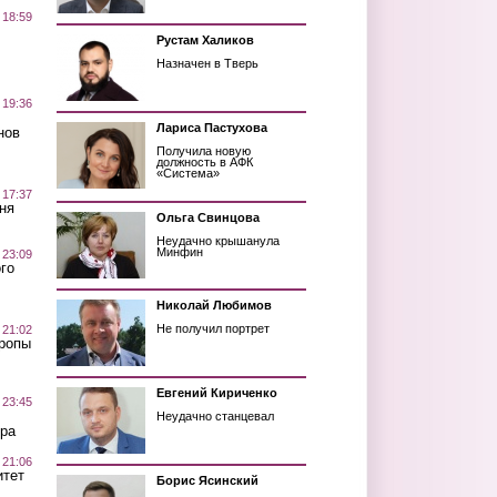
 18:59
Рустам Халиков
Назначен в Тверь
 19:36
Лариса Пастухова
нов
Получила новую
должность в АФК
«Система»
 17:37
ня
Ольга Свинцова
Неудачно крышанула
Минфин
 23:09
го
Николай Любимов
Не получил портрет
 21:02
Тропы
Евгений Кириченко
 23:45
Неудачно станцевал
ра
 21:06
итет
Борис Ясинский