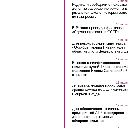
17 июля
Родители сообщили о нехватке
денег на завершение ремонта в
рязанской школе, который веде
по нацпроекту
16 июля
В Рязани проведут фестиваль
«Сделано/рождён в СССР»
15 июля
Для реконструкции кинотеатра
«Октябрь» мэрия Рязани ждет
областных или федеральных де
14 июля
Высшая квалификационная
коллегия судей 17 июля рассмо
заявление Елены Сапуновой об
отставке
13 июля
«В январе понадобилось меня
срочно устранить» — Констант
Смирнов в суде
12 июля
Для обеспечения топливом
предприятий АПК «предпринят
дополнительные меры» -
облправительство