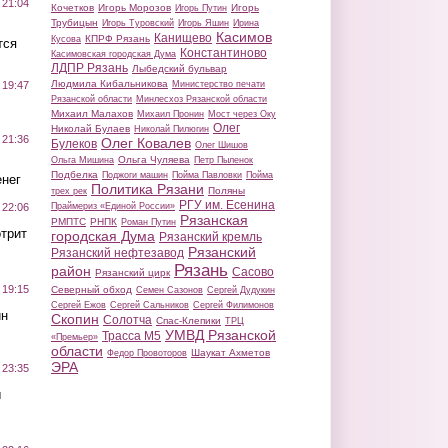
 21:04
Кочетков
Игорь Морозов
Игорь
Игорь Путин
Трубицын
Игорь Туровский
Игорь Яшин
Ирина
Касимов
Канищево
КПРФ Рязань
Кусова
тся
Константиново
Касимовская городская Дума
ЛДПР Рязань
Лыбедский бульвар
Людмила Кибальникова
Министерство печати
 19:47
Рязанской области
Минлесхоз Рязанской области
Михаил Малахов
Михаил Пронин
Мост через Оку
Олег
Николай Булаев
Николай Пилюгин
 21:36
Олег Ковалев
Булеков
Олег Шишов
Ольга Чуляева
Ольга Мишина
Петр Пыленок
Подбелка
Поджоги машин
Пойма Павловки
Пойма
нег
Политика Рязани
Поляны
трех рек
РГУ им. Есенина
Праймериз «Единой России»
 22:06
Рязанская
РМПТС
РНПК
Роман Путин
трит
городская Дума
Рязанский кремль
Рязанский
Рязанский нефтезавод
Рязань
район
Сасово
Рязанский цирк
 19:15
Северный обход
Семен Сазонов
Сергей Дудукин
Сергей Ежов
Сергей Сальников
Сергей Филимонов
ин
Скопин
Солотча
Спас-Клепики
ТРЦ
УМВД Рязанской
Трасса М5
«Премьер»
области
Шаукат Ахметов
Федор Провоторов
ЭРА
 23:35
ы