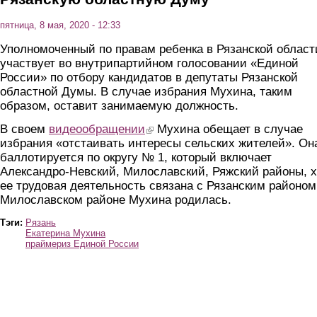
пятница, 8 мая, 2020 - 12:33
Уполномоченный по правам ребенка в Рязанской област
участвует во внутрипартийном голосовании «Единой
России» по отбору кандидатов в депутаты Рязанской
областной Думы. В случае избрания Мухина, таким
образом, оставит занимаемую должность.
В своем
видеообращении
(link is external)
Мухина обещает в случае
избрания «отстаивать интересы сельских жителей». Он
баллотируется по округу № 1, который включает
Александро-Невский, Милославский, Ряжский районы, х
ее трудовая деятельность связана с Рязанским районом
Милославском районе Мухина родилась.
Тэги:
Рязань
Екатерина Мухина
праймериз Единой России