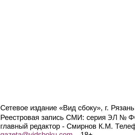
Сетевое издание «Вид сбоку», г. Рязан
ЭЛ № ФС
Реестровая запись СМИ: серия
главный редактор - Смирнов К.М. Телефо
gazeta@vidsboku.com
(link sends e-mail)
. 18+