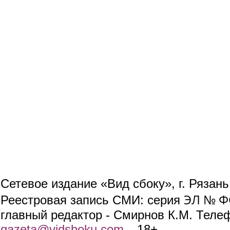
Сетевое издание «Вид сбоку», г. Рязан
ЭЛ № ФС
Реестровая запись СМИ: серия
главный редактор - Смирнов К.М. Телефо
gazeta@vidsboku.com
(link sends e-mail)
. 18+