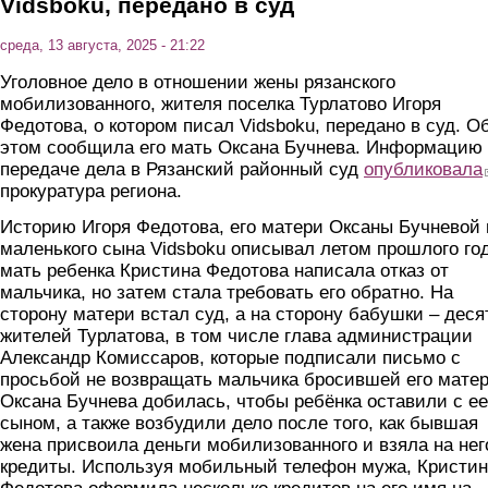
Vidsboku, передано в суд
среда, 13 августа, 2025 - 21:22
Уголовное дело в отношении жены рязанского
мобилизованного, жителя поселка Турлатово Игоря
Федотова, о котором писал Vidsboku, передано в суд. О
этом сообщила его мать Оксана Бучнева. Информацию
передаче дела в Рязанский районный суд
опубликовала
прокуратура региона.
Историю Игоря Федотова, его матери Оксаны Бучневой 
маленького сына Vidsboku описывал летом прошлого год
мать ребенка Кристина Федотова написала отказ от
мальчика, но затем стала требовать его обратно. На
сторону матери встал суд, а на сторону бабушки – деся
жителей Турлатова, в том числе глава администрации
Александр Комиссаров, которые подписали письмо с
просьбой не возвращать мальчика бросившей его матер
Оксана Бучнева добилась, чтобы ребёнка оставили с ее
сыном, а также возбудили дело после того, как бывшая
жена присвоила деньги мобилизованного и взяла на нег
кредиты. Используя мобильный телефон мужа, Кристи