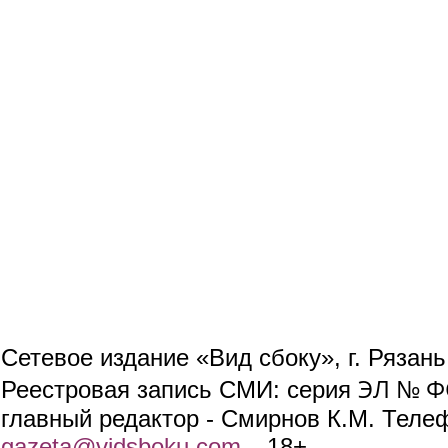
Сетевое издание «Вид сбоку», г. Рязан
ЭЛ № ФС
Реестровая запись СМИ: серия
главный редактор - Смирнов К.М. Телефо
gazeta@vidsboku.com
(link sends e-mail)
. 18+