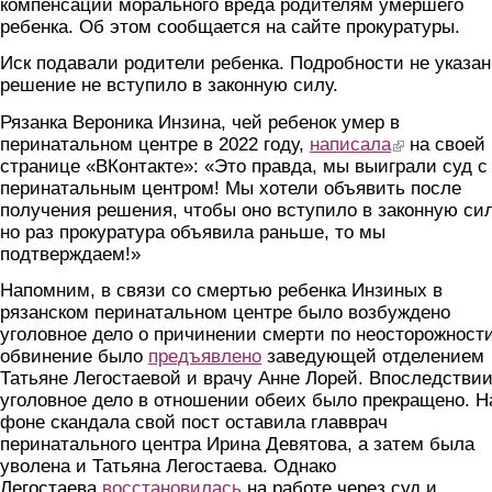
компенсации морального вреда родителям умершего
ребенка. Об этом сообщается на сайте прокуратуры.
Иск подавали родители ребенка. Подробности не указан
решение не вступило в законную силу.
Рязанка Вероника Инзина, чей ребенок умер в
перинатальном центре в 2022 году,
написала
(link is external)
на своей
странице «ВКонтакте»: «Это правда, мы выиграли суд с
перинатальным центром! Мы хотели объявить после
получения решения, чтобы оно вступило в законную сил
но раз прокуратура объявила раньше, то мы
подтверждаем!»
Напомним, в связи со смертью ребенка Инзиных в
рязанском перинатальном центре было возбуждено
уголовное дело о причинении смерти по неосторожности
обвинение было
предъявлено
заведующей отделением
Татьяне Легостаевой и врачу Анне Лорей. Впоследстви
уголовное дело в отношении обеих было прекращено. Н
фоне скандала свой пост оставила главврач
перинатального центра Ирина Девятова, а затем была
уволена и Татьяна Легостаева. Однако
Легостаева
восстановилась
на работе через суд и