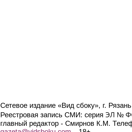
Сетевое издание «Вид сбоку», г. Рязан
ЭЛ № ФС
Реестровая запись СМИ: серия
главный редактор - Смирнов К.М. Телефо
gazeta@vidsboku.com
(link sends e-mail)
. 18+