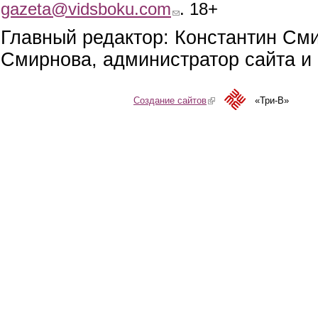
gazeta@vidsboku.com
(link sends e-mail)
. 18+
Главный редактор: Константин См
Смирнова, администратор сайта и 
Создание сайтов
(link is external)
«Три-В»