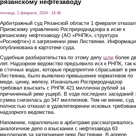
рязанскому нефтезаводу
пятница, 2 февраля, 2024 - 14:46
Арбитражный суд Рязанской области 1 февраля отказал
Приокскому управлению Росприроднадзора в иске к
рязанскому нефтезаводу (АО «РНПК», структура
«Роснефти») о загрязнении реки Листвянки. Информац
опубликована в картотеке суда.
Судебные разбирательства по этому делу
шли
более д
лет. Надзорное ведомство предъявило иск к РНПК, так к
в сточных водах, которые предприятие сбрасывает в ре
Листвянка, было выявлено превышение нормативов по
меди, цинку, железу. Изначально Росприроднадзор
требовал взыскать с РНПК 421 миллиона рублей за
причиненный реке ущерб. В ходе последних заседаний 
сумма снизилась до 347 миллионов. Тем не менее, суд
полностью отказал в удовлетворении исковых требован
надзорного ведомства.
Напомним, параллельно в арбитраже рассматривалось
аналогичное дело о взыскании с нефтезавода 63
миллионов за загрязнение реки Листвянки. В апреле