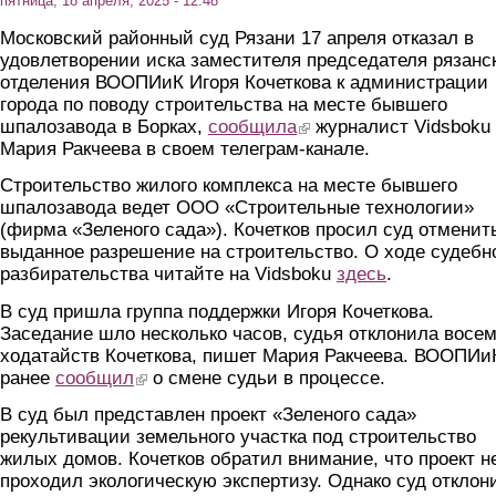
пятница, 18 апреля, 2025 - 12:48
Московский районный суд Рязани 17 апреля отказал в
удовлетворении иска заместителя председателя рязанс
отделения ВООПИиК Игоря Кочеткова к администрации
города по поводу строительства на месте бывшего
шпалозавода в Борках,
сообщила
(link is external)
журналист Vidsboku
Мария Ракчеева в своем телеграм-канале.
Строительство жилого комплекса на месте бывшего
шпалозавода ведет ООО «Строительные технологии»
(фирма «Зеленого сада»). Кочетков просил суд отменит
выданное разрешение на строительство. О ходе судебн
разбирательства читайте на Vidsboku
здесь
.
В суд пришла группа поддержки Игоря Кочеткова.
Заседание шло несколько часов, судья отклонила восе
ходатайств Кочеткова, пишет Мария Ракчеева. ВООПИи
ранее
сообщил
(link is external)
о смене судьи в процессе.
В суд был представлен проект «Зеленого сада»
рекультивации земельного участка под строительство
жилых домов. Кочетков обратил внимание, что проект н
проходил экологическую экспертизу. Однако суд отклон