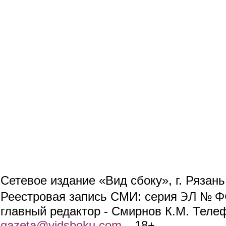
Сетевое издание «Вид сбоку», г. Рязан
ЭЛ № ФС
Реестровая запись СМИ: серия
главный редактор - Смирнов К.М. Телефо
gazeta@vidsboku.com
(link sends e-mail)
. 18+