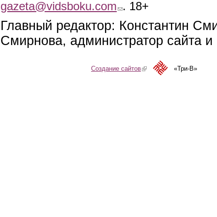
gazeta@vidsboku.com
(link sends e-mail)
. 18+
Главный редактор: Константин См
Смирнова, администратор сайта и 
Создание сайтов
(link is external)
«Три-В»