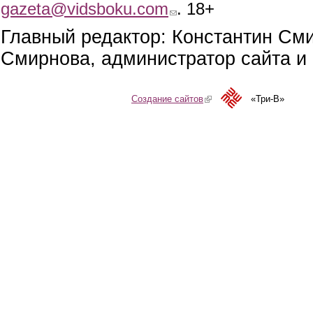
gazeta@vidsboku.com
(link sends e-mail)
. 18+
Главный редактор: Константин См
Смирнова, администратор сайта и 
Создание сайтов
(link is external)
«Три-В»