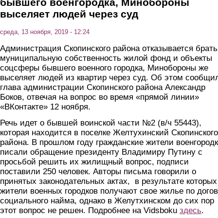
бывшего военгородка, Минобороны
выселяет людей через суд
среда, 13 ноября, 2019 - 12:24
Администрация Скопинского района отказывается брать
муниципальную собственность жилой фонд и объекты
соцсферы бывшего военного городка, Минобороны же
выселяет людей из квартир через суд. Об этом сообщи
глава администрации Скопинского района Александр
Боков, отвечая на вопрос во время «прямой линии»
«ВКонтакте» 12 ноября.
Речь идет о бывшей воинской части №2 (в/ч 55443),
которая находится в поселке Желтухинский Скопинского
района. В прошлом году гражданские жители военгород
писали обращение президенту Владимиру Путину с
просьбой решить их жилищный вопрос, подписи
поставили 250 человек. Авторы письма говорили о
принятых законодательных актах, в результате которых
жители военных городков получают свое жилье по дого
социального найма, однако в Желутхинском до сих пор
этот вопрос не решен. Подробнее на Vidsboku
здесь
.