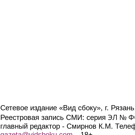
Сетевое издание «Вид сбоку», г. Рязан
ЭЛ № ФС
Реестровая запись СМИ: серия
главный редактор - Смирнов К.М. Телефо
gazeta@vidsboku.com
(link sends e-mail)
. 18+