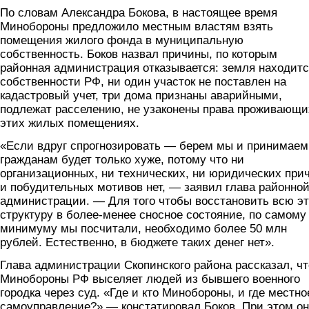
По словам Александра Бокова, в настоящее время
Минобороны предложило местным властям взять
помещения жилого фонда в муниципальную
собственность. Боков назвал причины, по которым
районная администрация отказывается: земля находитс
собственности РФ, ни один участок не поставлен на
кадастровый учет, три дома признаны аварийными,
подлежат расселению, не узаконены права проживающи
этих жилых помещениях.
«Если вдруг спрогнозировать — берем мы и принимае
гражданам будет только хуже, потому что ни
организационных, ни технических, ни юридических при
и побудительных мотивов нет, — заявил глава районно
администрации. — Для того чтобы восстановить всю э
структуру в более-менее сносное состояние, по самому
минимуму мы посчитали, необходимо более 50 млн
рублей. Естественно, в бюджете таких денег нет».
Глава администрации Скопинского района рассказал, чт
Минобороны РФ выселяет людей из бывшего военного
городка через суд. «Где и кто Минобороны, и где местно
самоуправление?» — констатировал Боков. При этом он