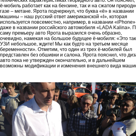
технических характеристиках гибридного авто. Он пояснил,
ё-мобиль работает как на бензине, так и на сжатом природ
газе – метане. Ярота подчеркнул, что буква «ё» в названии
машины – наш русский ответ американской «I», которая
используется повсеместно, например, в названии «iPhone»
даже в названии российского автомобиля «LADA Kalina». 
саму премьеру авто Ярота выразился очень образно,
очевидно, намекая на большое будущее ё-мобиля: «Это та
УЗИ небольшое, ждите! Мы как будто на третьем месяце
беременности». Отметим, что один из трех ё-мобилей был
представлен без обшивки и салона. Ярота пояснил, что диз
авто пока не утвержден окончательно, и в дальнейшем
возможны модификации и изменения внешнего вида маши
1.jpg