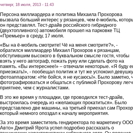
четверг, 18 июля, 2013 - 11:43
Персона миллиардера и политика Михаила Прохорова
вызвала больший интерес у рязанцев, чем ё-мобиль, котор
он представлял. Тест-драйв российского гибридного
(двухтопливного) автомобиля прошел на парковке ТЦ
«Премьер» в среду, 17 июля.
«Вы на ё-мобиль смотрите! Чё на меня смотрите?», -
обратился миллиардер Михаил Прохоров к рязанцам,
обступившим высокого в буквальном смысле гостя, чтобы
взять у него автограф, пожать руку или сделать фото на
память. «Вы интереснее!» – отвечали некоторые. «Я буду 
приезжать!», - пообещал политик и тут же успокоил девушку
фотоаппаратом: «Не бойся, я не кусаюсь!». Было заметно, 
фотографироваться и общаться с публикой Прохорову легч
приятнее, чем с журналистами.
В это же время у площадки, где проводился тест-драйв,
выстроилась очередь из «желающих прокатиться». Было
представлено две машины, на третьей приехал сам Прохор
который немного опоздал к началу мероприятия.
За это время заместитель гендиректора по маркетингу ООО
Авто» Дмитрий Ярота успел подробно рассказать о