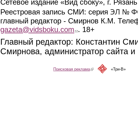
Сетевое издание «Вид сбоку», г. Рязан
ЭЛ № ФС
Реестровая запись СМИ: серия
главный редактор - Смирнов К.М. Телефо
gazeta@vidsboku.com
(link sends e-mail)
. 18+
Главный редактор: Константин См
Смирнова, администратор сайта и 
Поисковая реклама
(link is external)
«Три-В»