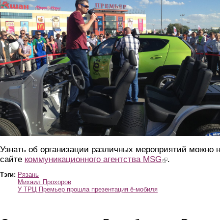
Узнать об организации различных мероприятий можно 
сайте
коммуникационного агентства MSG
(link is external)
.
Тэги:
Рязань
Михаил Прохоров
У ТРЦ Премьер прошла презентация ё-мобиля