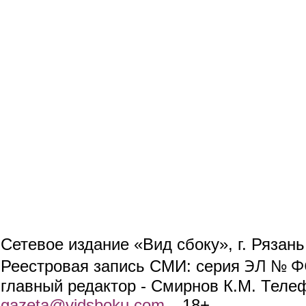
Сетевое издание «Вид сбоку», г. Рязан
ЭЛ № ФС
Реестровая запись СМИ: серия
главный редактор - Смирнов К.М. Телефо
gazeta@vidsboku.com
(link sends e-mail)
. 18+