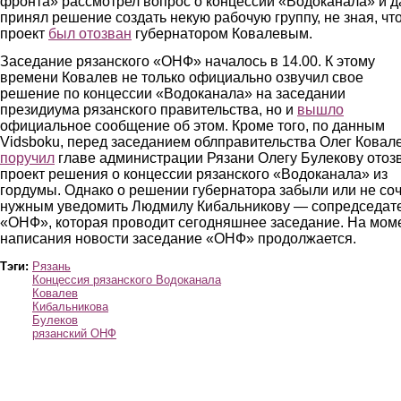
фронта» рассмотрел вопрос о концессии «Водоканала» и 
принял решение создать некую рабочую группу, не зная, чт
проект
был отозван
губернатором Ковалевым.
Заседание рязанского «ОНФ» началось в 14.00. К этому
времени Ковалев не только официально озвучил свое
решение по концессии «Водоканала» на заседании
президиума рязанского правительства, но и
вышло
официальное сообщение об этом. Кроме того, по данным
Vidsboku, перед заседанием облправительства Олег Ковал
поручил
главе администрации Рязани Олегу Булекову отоз
проект решения о концессии рязанского «Водоканала» из
гордумы. Однако о решении губернатора забыли или не со
нужным уведомить Людмилу Кибальникову — сопредседат
«ОНФ», которая проводит сегодняшнее заседание. На мом
написания новости заседание «ОНФ» продолжается.
Тэги:
Рязань
Концессия рязанского Водоканала
Ковалев
Кибальникова
Булеков
рязанский ОНФ