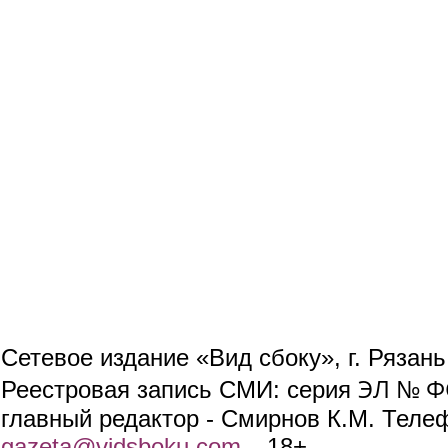
Сетевое издание «Вид сбоку», г. Рязан
ЭЛ № ФС
Реестровая запись СМИ: серия
главный редактор - Смирнов К.М. Телефо
gazeta@vidsboku.com
(link sends e-mail)
. 18+