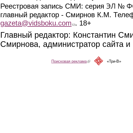
ЭЛ № ФС
Реестровая запись СМИ: серия
главный редактор - Смирнов К.М. Телефо
gazeta@vidsboku.com
(link sends e-mail)
. 18+
Главный редактор: Константин См
Смирнова, администратор сайта и 
Поисковая реклама
(link is external)
«Три-В»