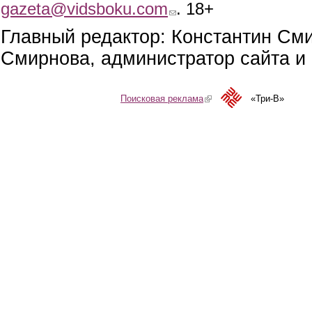
gazeta@vidsboku.com
(link sends e-mail)
. 18+
Главный редактор: Константин См
Смирнова, администратор сайта и 
Поисковая реклама
(link is external)
«Три-В»