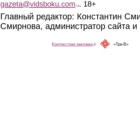
gazeta@vidsboku.com
(link sends e-mail)
. 18+
Главный редактор: Константин См
Смирнова, администратор сайта и 
Контекстная реклама
(link is external)
«Три-В»