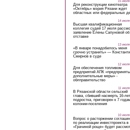
15 июля
Для реконструкции кинотеатра
«Октябрь» мэрия Рязани ждет
областных или федеральных де
14 июля
Высшая квалификационная
коллегия судей 17 июля рассмо
заявление Елены Сапуновой об
отставке
13 июля
«В январе понадобилось меня
срочно устранить» — Констант
Смирнов в суде
12 июля
Для обеспечения топливом
предприятий АПК «предпринят
дополнительные меры» -
облправительство
11 июля
В Рязанской области сельский
глава, сбивший насмерть 16-ле
подростка, приговорен к 7 года
колонии-поселения
10 июля
Вопрос о расторжении соглаше
по реализации инвестпроекта в
«Грачиной роще» будет рассмо