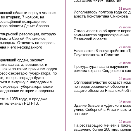
составило «РИА Новости»
31 июля
Исполнилось полтора года со д
анской области вернул человек,
ареста Константина Смирнова
о вторник, 7 ноября, на
 посвящённой возвращению
атора области Денис Арапов.
29 июля
Стало известно об аресте перво
тябрьской революции, которую
замминистра здравоохранения
бласти Сергей Филимонов
Рязанской области
 выводы». Отвечать на вопросы
ена и его неожиданного
27 июля
Начинается благоустройство «
Паустовского» в Солотче
ернувший орден, захочет
25 июля
вительства, а, возможно, и
Прокуратура нашла нарушения
, как и по каким причинам орден
режима охраны Сегденского озе
ресс-секретарю губернатора, по
ов, теперь награда будет
24 июля
ься в витрину с наградами в
Облправительство создаст ком
-секретарь губернатора также
по территориальной обороне и
защите объектов Рязанской обл
ледование истории с орденом.
ти в 1958 году, о продаже
23 июля
ал телеканал РЕН-ТВ.
Здание бывшего «Детского мир
улице Соборной в Рязани выст
на торги
22 июля
На реставрацию мечети в Каси
выделено более 200 миллионов