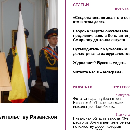
статьи
все ста
«Следователь не знал, кто ес
кто в этом деле»
Сторона защиты обжаловала
продление ареста Константин
Смирнову до конца августа
Путеводитель по уголовным
делам рязанских журналистов
Журналист? Будешь сидеть
Читайте нас в «Телеграме»
новости
все ново
4 августа
Фото: аппарат губернатора
Рязанской области возглавил
выходец из Челябинска
3 августа
вительству Рязанской
Рязанская область заняла 73-е
место из 85-ти в рейтинге регио
по качеству дорог, который