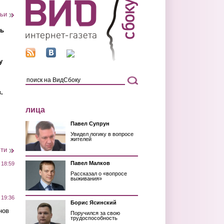
тьи
ть
у
.
лица
Павел Супрун
Увидел логику в вопросе
жителей
сти
Павел Малков
 18:59
Рассказал о «вопросе
выживания»
 19:36
Борис Ясинский
нов
Поручился за свою
трудоспособность