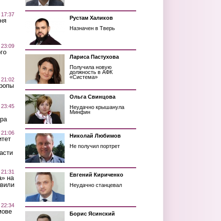
 17:37
Рустам Халиков
ня
Назначен в Тверь
 23:09
го
Лариса Пастухова
Получила новую
должность в АФК
«Система»
 21:02
Тропы
Ольга Свинцова
 23:45
Неудачно крышанула
Минфин
ра
 21:06
Николай Любимов
итет
Не получил портрет
асти
 21:31
Евгений Кириченко
а» на
авили
Неудачно станцевал
 22:34
мове
Борис Ясинский