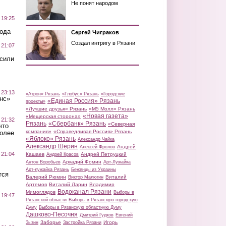
Не понят народом
 19:25
вода
Сергей Чиграков
Создал интригу в Рязани
 21:07
осили
 23:13
«Атрон» Рязань
«Глобус» Рязань
«Городские
нс»
«Единая Россия» Рязань
проекты»
«Лучшие друзья» Рязань
«М5 Молл» Рязань
«Новая газета»
«Мещерская сторона»
 21:32
Рязань
«Сбербанк» Рязань
«Северная
что
компания»
«Справедливая Россия» Рязань
более
«Яблоко» Рязань
Александр Чайка
Александр Шерин
Андрей
Алексей Фролов
 21:04
Кашаев
Андрей Петруцкий
Андрей Красов
Аркадий Фомин
Антон Воробьев
Арт-Лужайка
Арт-лужайка Рязань
Беженцы из Украины
тся
Валерий Рюмин
Виталий
Виктор Малюгин
Артемов
Виталий Ларин
Владимир
Водоканал Рязани
Мимоглядов
Выборы в
 19:47
Рязанской области
Выборы в Рязанскую городскую
Думу
Выборы в Рязанскую областную Думу
Дашково-Песочня
Дмитрий Гудков
Евгений
Заборье
Игорь
Зызин
Застройка Рязани