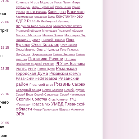
 21:36
Кочетков
Игорь Морозов
Игорь
Игорь Путин
Трубицын
Игорь Туровский
Игорь Яшин
Ирина
Касимов
Канищево
КПРФ Рязань
Кусова
нег
Константиново
Касимовская городская Дума
ЛДПР Рязань
Лыбедский бульвар
 22:06
Людмила Кибальникова
Министерство печати
трит
Рязанской области
Минлесхоз Рязанской области
Михаил Малахов
Михаил Пронин
Мост через Оку
Олег
Николай Булаев
Николай Пилюгин
Олег Ковалев
Булеков
Олег Шишов
 19:15
Ольга Чуляева
Ольга Мишина
Петр Пыленок
Подбелка
Поджоги машин
Пойма Павловки
Пойма
ин
Политика Рязани
Поляны
трех рек
РГУ им. Есенина
Праймериз «Единой России»
Рязанская
 23:35
РМПТС
РНПК
Роман Путин
городская Дума
Рязанский кремль
ы
Рязанский
Рязанский нефтезавод
Рязань
район
Сасово
Рязанский цирк
Северный обход
Семен Сазонов
Сергей Дудукин
 22:16
Сергей Ежов
Сергей Сальников
Сергей Филимонов
Скопин
Солотча
Спас-Клепики
ТРЦ
тнего
УМВД Рязанской
Трасса М5
«Премьер»
м
области
Шаукат Ахметов
Федор Провоторов
ЭРА
 20:55
ния
трен