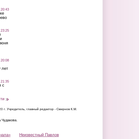
 20:43
ке
оево
 23:25
ы
и
июня
 20:08
 лет
 21:35
 с
сти
20 г.
Учредитель, главный редактор - Смирнов К.М.
а Чудакова.
нала»
Неизвестный Павлов