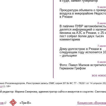
в суде, заявил губернатор
9 июля
Прокуратура объявила о провер
воздуха в микрорайоне Недост
в Рязани
8 июля
В паблике ПУВР автомобилист
делятся информацией о наличи
бензина на АЗС в Рязани, с 25 
пост собрал более двух тысяч
комментариев
7 июля
Дому-долгострою в Рязани в
следующем году исполнится 10
– дольщики
6 июля
Фото: Павел Малков встретился
Германом Грефом
все ново
ЭЛ № ФС 77 - 7826
1 от 14 апреля 20
овано Роскомнадзором. Реестровая запись СМИ: серия
(link sends e-mail)
om
. 18+
й редактор: Марина Смирнова, администратор сайта и аккаунтов в соцсетях: Светлан
Концессия «Водока
тов
(link is external)
«Три-В»