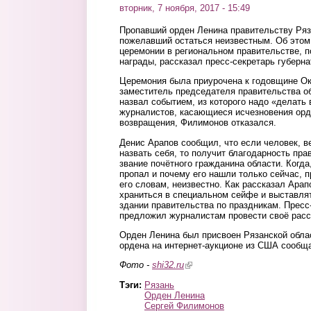
вторник, 7 ноября, 2017 - 15:49
Пропавший орден Ленина правительству Ряз
пожелавший остаться неизвестным. Об этом в
церемонии в региональном правительстве,
награды, рассказал пресс-секретарь губерн
Церемония была приурочена к годовщине Ок
заместитель председателя правительства о
назвал событием, из которого надо «делать
журналистов, касающиеся исчезновения орд
возвращения, Филимонов отказался.
Денис Арапов сообщил, что если человек, в
назвать себя, то получит благодарность пра
звание почётного гражданина области. Когда
пропал и почему его нашли только сейчас, п
его словам, неизвестно. Как рассказал Арап
храниться в специальном сейфе и выставлят
здании правительства по праздникам. Пресс
предложил журналистам провести своё расс
Орден Ленина был присвоен Рязанской облас
ордена на интернет-аукционе из США сообщ
Фото -
shi32.ru
(link is external)
Тэги:
Рязань
Орден Ленина
Сергей Филимонов