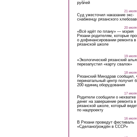
рублей
21 июля
Суд ужесточил наказание экс-
снабженцу рязанского хлебоза
20 июля
«Всё идёт по плану» — мэрия
Рязани родителям, которые пр
о дофинансировании ремонта в
рязанской школе
19 июля
«Экологический рязанский алья
перезапустил «карту свалок»
18 июля
Рязанский Минздрав сообщил, 
перинатальный центр получит 
200 единиц оборудования
17 июля
Родители сообщили о нехватке
денег на завершение ремонта в
рязанской школе, который веде
по нацпроекту
16 июля
В Рязани проведут фестиваль
«Сделано/рождён в СССР»