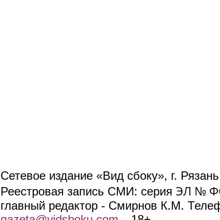
Сетевое издание «Вид сбоку», г. Рязан
ЭЛ № ФС
Реестровая запись СМИ: серия
главный редактор - Смирнов К.М. Телефо
gazeta@vidsboku.com
(link sends e-mail)
. 18+