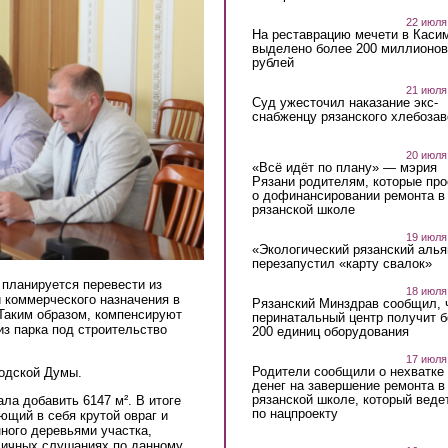
22 июля
На реставрацию мечети в Каси
выделено более 200 миллионов
рублей
21 июля
Суд ужесточил наказание экс-
снабженцу рязанского хлебоза
20 июля
«Всё идёт по плану» — мэрия
Рязани родителям, которые пр
о дофинансировании ремонта в
рязанской школе
19 июля
«Экологический рязанский алья
перезапустил «карту свалок»
 планируется перевести из
18 июля
 коммерческого назначения в
Рязанский Минздрав сообщил, 
 Таким образом, компенсируют
перинатальный центр получит 
из парка под строительство
200 единиц оборудования
17 июля
Родители сообщили о нехватке
родской Думы.
денег на завершение ремонта в
рязанской школе, который веде
а добавить 6147 м². В итоге
по нацпроекту
ющий в себя крутой овраг и
ного деревьями участка,
бличных слушаниях по данному