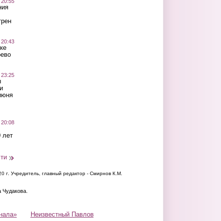
 20:55
ния
трен
 20:43
ке
оево
 23:25
ы
и
июня
 20:08
 лет
сти
20 г.
Учредитель, главный редактор - Смирнов К.М.
а Чудакова.
нала»
Неизвестный Павлов