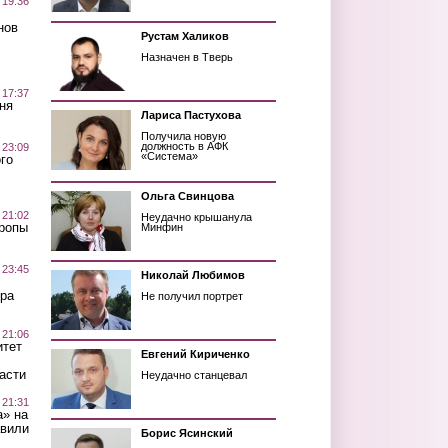
 19:36
нов
Рустам Халиков
Назначен в Тверь
 17:37
ня
Лариса Пастухова
Получила новую
должность в АФК
 23:09
«Система»
го
Ольга Свинцова
 21:02
Неудачно крышанула
Тропы
Минфин
 23:45
Николай Любимов
ра
Не получил портрет
 21:06
итет
Евгений Кириченко
асти
Неудачно станцевал
 21:31
а» на
авили
Борис Ясинский