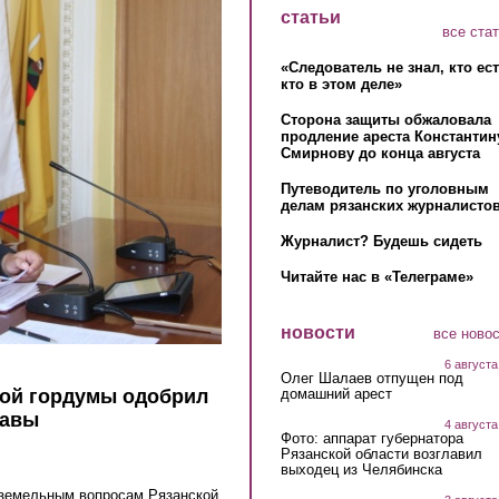
статьи
все ста
«Следователь не знал, кто ес
кто в этом деле»
Сторона защиты обжаловала
продление ареста Константин
Смирнову до конца августа
Путеводитель по уголовным
делам рязанских журналистов
Журналист? Будешь сидеть
Читайте нас в «Телеграме»
новости
все ново
6 августа
Олег Шалаев отпущен под
домашний арест
ой гордумы одобрил
лавы
4 августа
Фото: аппарат губернатора
Рязанской области возглавил
выходец из Челябинска
 земельным вопросам Рязанской