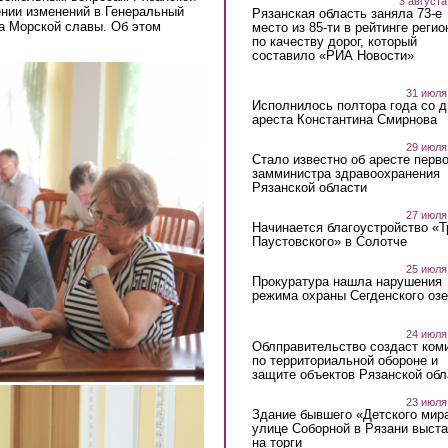
3 августа
нии изменений в Генеральный
Рязанская область заняла 73-е
а Морской славы. Об этом
место из 85-ти в рейтинге регио
по качеству дорог, который
составило «РИА Новости»
31 июля
Исполнилось полтора года со д
ареста Константина Смирнова
29 июля
Стало известно об аресте перво
замминистра здравоохранения
Рязанской области
27 июля
Начинается благоустройство «
Паустовского» в Солотче
25 июля
Прокуратура нашла нарушения
режима охраны Сегденского озе
24 июля
Облправительство создаст ком
по территориальной обороне и
защите объектов Рязанской обл
23 июля
Здание бывшего «Детского мир
улице Соборной в Рязани выст
на торги