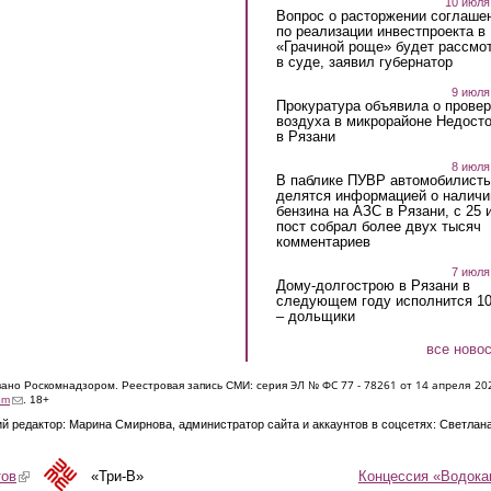
10 июля
Вопрос о расторжении соглаше
по реализации инвестпроекта в
«Грачиной роще» будет рассмо
в суде, заявил губернатор
9 июля
Прокуратура объявила о провер
воздуха в микрорайоне Недост
в Рязани
8 июля
В паблике ПУВР автомобилист
делятся информацией о наличи
бензина на АЗС в Рязани, с 25 
пост собрал более двух тысяч
комментариев
7 июля
Дому-долгострою в Рязани в
следующем году исполнится 10
– дольщики
все ново
ЭЛ № ФС 77 - 7826
1 от 14 апреля 20
овано Роскомнадзором. Реестровая запись СМИ: серия
(link sends e-mail)
om
. 18+
й редактор: Марина Смирнова, администратор сайта и аккаунтов в соцсетях: Светлан
Концессия «Водока
тов
(link is external)
«Три-В»