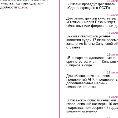
16 июля
 участка под парк сделали
В Рязани проведут фестиваль
Подробности
здесь
.
«Сделано/рождён в СССР»
15 июля
Для реконструкции кинотеатра
«Октябрь» мэрия Рязани ждет
областных или федеральных де
14 июля
Высшая квалификационная
коллегия судей 17 июля рассмо
заявление Елены Сапуновой об
отставке
13 июля
«В январе понадобилось меня
срочно устранить» — Констант
Смирнов в суде
12 июля
Для обеспечения топливом
предприятий АПК «предпринят
дополнительные меры» -
облправительство
11 июля
В Рязанской области сельский
глава, сбивший насмерть 16-ле
подростка, приговорен к 7 года
колонии-поселения