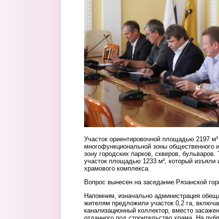
Участок ориентировочной площадью 2197 м²
многофункциональной зоны общественного и
зону городских парков, скверов, бульваров.
участок площадью 1233 м², который изъяли 
храмового комплекса.
Вопрос вынесен на заседание Рязанской го
Напомним, изначально администрация обещал
жителям предложили участок 0,2 га, включа
канализационный коллектор, вместо засажен
отданного под строительство храма. На пу