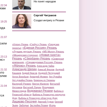
Не понят народом
 22:34
мове
Сергей Чиграков
Создал интригу в Рязани
 19:25
вода
 21:07
осили
«Атрон» Рязань
«Глобус» Рязань
«Городские
«Единая Россия» Рязань
проекты»
«Лучшие друзья» Рязань
«М5 Молл» Рязань
«Новая газета»
«Мещерская сторона»
 23:13
Рязань
«Сбербанк» Рязань
«Северная
нс»
компания»
«Справедливая Россия» Рязань
«Яблоко» Рязань
Александр Чайка
Александр Шерин
 21:32
Андрей
Алексей Фролов
что
Кашаев
Андрей Петруцкий
Андрей Красов
более
Аркадий Фомин
Антон Воробьев
Арт-Лужайка
Арт-лужайка Рязань
Беженцы из Украины
Валерий Рюмин
Виталий
Виктор Малюгин
 21:04
Артемов
Виталий Ларин
Владимир
Водоканал Рязани
Мимоглядов
Выборы в
Рязанской области
Выборы в Рязанскую городскую
тся
Думу
Выборы в Рязанскую областную Думу
Дашково-Песочня
Дмитрий Гудков
Евгений
Заборье
Игорь
Зызин
Застройка Рязани