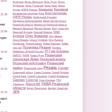
 19:47
Кочетков
Игорь Морозов
Игорь
Игорь Путин
Трубицын
Игорь Туровский
Игорь Яшин
Ирина
Касимов
Канищево
КПРФ Рязань
Кусова
Константиново
Касимовская городская Дума
 21:36
ЛДПР Рязань
Лыбедский бульвар
Людмила Кибальникова
Министерство печати
нег
Рязанской области
Минлесхоз Рязанской области
Михаил Малахов
Михаил Пронин
Мост через Оку
 22:06
Олег
Николай Булаев
Николай Пилюгин
Олег Ковалев
Булеков
Олег Шишов
трит
Ольга Чуляева
Ольга Мишина
Петр Пыленок
Подбелка
Поджоги машин
Пойма Павловки
Пойма
Политика Рязани
Поляны
трех рек
РГУ им. Есенина
Праймериз «Единой России»
 19:15
Рязанская
РМПТС
РНПК
Роман Путин
ин
городская Дума
Рязанский кремль
Рязанский
Рязанский нефтезавод
Рязань
район
Сасово
Рязанский цирк
 23:35
Северный обход
Семен Сазонов
Сергей Дудукин
ы
Сергей Ежов
Сергей Сальников
Сергей Филимонов
Скопин
Солотча
Спас-Клепики
ТРЦ
УМВД Рязанской
Трасса М5
«Премьер»
области
Шаукат Ахметов
Федор Провоторов
ЭРА
 22:16
тнего
м