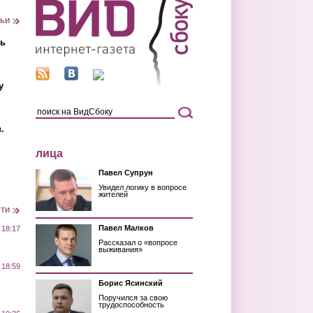
тьи
ть
у
.
лица
Павел Супрун
Увидел логику в вопросе
жителей
сти
Павел Малков
 18:17
Рассказал о «вопросе
выживания»
 18:59
Борис Ясинский
Поручился за свою
трудоспособность