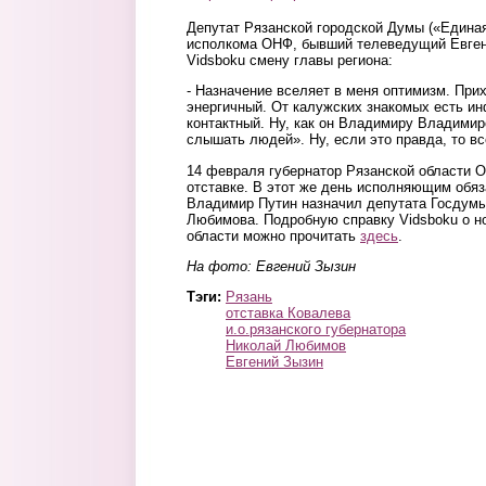
Депутат Рязанской городской Думы («Едина
исполкома ОНФ, бывший телеведущий Евген
Vidsboku смену главы региона:
- Назначение вселяет в меня оптимизм. При
энергичный. От калужских знакомых есть ин
контактный. Ну, как он Владимиру Владимир
слышать людей». Ну, если это правда, то вс
14 февраля губернатор Рязанской области 
отставке. В этот же день исполняющим обяз
Владимир Путин назначил депутата Госдумы
Любимова. Подробную справку Vidsboku о н
области можно прочитать
здесь
.
На фото: Евгений Зызин
Тэги:
Рязань
отставка Ковалева
и.о.рязанского губернатора
Николай Любимов
Евгений Зызин