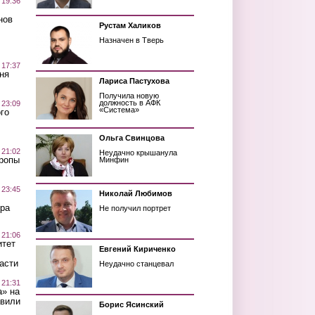
 19:36
нов
Рустам Халиков
Назначен в Тверь
 17:37
ня
Лариса Пастухова
Получила новую
должность в АФК
 23:09
«Система»
го
Ольга Свинцова
 21:02
Неудачно крышанула
Тропы
Минфин
 23:45
Николай Любимов
ра
Не получил портрет
 21:06
итет
Евгений Кириченко
асти
Неудачно станцевал
 21:31
а» на
авили
Борис Ясинский