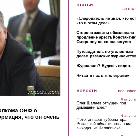
статьи
все ста
«Следователь не знал, кто ес
кто в этом деле»
Сторона защиты обжаловала
продление ареста Константин
Смирнову до конца августа
Путеводитель по уголовным
делам рязанских журналистов
Журналист? Будешь сидеть
Читайте нас в «Телеграме»
новости
все ново
6 августа
Олег Шалаев отпущен под
домашний арест
олкома ОНФ о
4 августа
рмация, что он очень
Фото: аппарат губернатора
Рязанской области возглавил
выходец из Челябинска