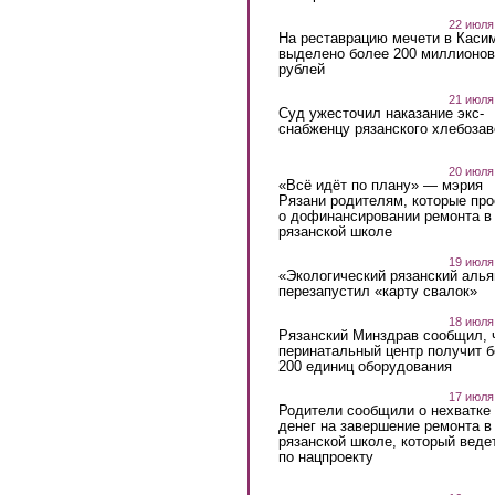
22 июля
На реставрацию мечети в Каси
выделено более 200 миллионов
рублей
21 июля
Суд ужесточил наказание экс-
снабженцу рязанского хлебоза
20 июля
«Всё идёт по плану» — мэрия
Рязани родителям, которые пр
о дофинансировании ремонта в
рязанской школе
19 июля
«Экологический рязанский алья
перезапустил «карту свалок»
18 июля
Рязанский Минздрав сообщил, 
перинатальный центр получит 
200 единиц оборудования
17 июля
Родители сообщили о нехватке
денег на завершение ремонта в
рязанской школе, который веде
по нацпроекту