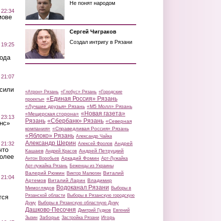
Не понят народом
 22:34
мове
Сергей Чиграков
Создал интригу в Рязани
 19:25
вода
 21:07
осили
«Атрон» Рязань
«Глобус» Рязань
«Городские
«Единая Россия» Рязань
проекты»
«Лучшие друзья» Рязань
«М5 Молл» Рязань
«Новая газета»
«Мещерская сторона»
 23:13
Рязань
«Сбербанк» Рязань
«Северная
нс»
компания»
«Справедливая Россия» Рязань
«Яблоко» Рязань
Александр Чайка
Александр Шерин
 21:32
Андрей
Алексей Фролов
что
Кашаев
Андрей Петруцкий
Андрей Красов
более
Аркадий Фомин
Антон Воробьев
Арт-Лужайка
Арт-лужайка Рязань
Беженцы из Украины
Валерий Рюмин
Виталий
Виктор Малюгин
 21:04
Артемов
Виталий Ларин
Владимир
Водоканал Рязани
Мимоглядов
Выборы в
Рязанской области
Выборы в Рязанскую городскую
тся
Думу
Выборы в Рязанскую областную Думу
Дашково-Песочня
Дмитрий Гудков
Евгений
Заборье
Игорь
Зызин
Застройка Рязани