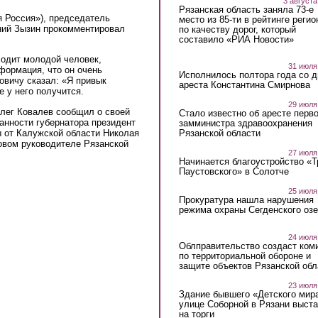
3 августа
Рязанская область заняла 73-е
я Россия»), председатель
место из 85-ти в рейтинге регио
ий Зызин прокомментировал
по качеству дорог, который
составило «РИА Новости»
ходит молодой человек,
31 июля
формация, что он очень
Исполнилось полтора года со д
овичу сказал: «Я привык
ареста Константина Смирнова
е у него получится.
29 июля
Олег Ковалев сообщил о своей
Стало известно об аресте перво
анности губернатора президент
замминистра здравоохранения
 от Калужской области Николая
Рязанской области
овом руководителе Рязанской
27 июля
Начинается благоустройство «
Паустовского» в Солотче
25 июля
Прокуратура нашла нарушения
режима охраны Сегденского озе
24 июля
Облправительство создаст ком
по территориальной обороне и
защите объектов Рязанской обл
23 июля
Здание бывшего «Детского мир
улице Соборной в Рязани выст
на торги