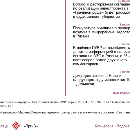
10 июля
Вопрос о расторжении соглаше
по реализации инвестпроекта в
«Грачиной роще» будет рассмо
в суде, заявил губернатор
9 июля
Прокуратура объявила о провер
воздуха в микрорайоне Недост
в Рязани
8 июля
В паблике ПУВР автомобилист
делятся информацией о наличи
бензина на АЗС в Рязани, с 25 
пост собрал более двух тысяч
комментариев
7 июля
Дому-долгострою в Рязани в
следующем году исполнится 10
– дольщики
все ново
ЭЛ № ФС 77 - 7826
1 от 14 апреля 20
овано Роскомнадзором. Реестровая запись СМИ: серия
(link sends e-mail)
om
. 18+
й редактор: Марина Смирнова, администратор сайта и аккаунтов в соцсетях: Светлан
Концессия «Водока
тов
(link is external)
«Три-В»