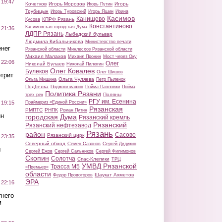
 19:47
Кочетков
Игорь Морозов
Игорь
Игорь Путин
Трубицын
Игорь Туровский
Игорь Яшин
Ирина
Касимов
Канищево
КПРФ Рязань
Кусова
Константиново
Касимовская городская Дума
 21:36
ЛДПР Рязань
Лыбедский бульвар
Людмила Кибальникова
Министерство печати
нег
Рязанской области
Минлесхоз Рязанской области
Михаил Малахов
Михаил Пронин
Мост через Оку
 22:06
Олег
Николай Булаев
Николай Пилюгин
Олег Ковалев
Булеков
Олег Шишов
трит
Ольга Чуляева
Ольга Мишина
Петр Пыленок
Подбелка
Поджоги машин
Пойма Павловки
Пойма
Политика Рязани
Поляны
трех рек
РГУ им. Есенина
Праймериз «Единой России»
 19:15
Рязанская
РМПТС
РНПК
Роман Путин
ин
городская Дума
Рязанский кремль
Рязанский
Рязанский нефтезавод
Рязань
район
Сасово
Рязанский цирк
 23:35
Северный обход
Семен Сазонов
Сергей Дудукин
ы
Сергей Ежов
Сергей Сальников
Сергей Филимонов
Скопин
Солотча
Спас-Клепики
ТРЦ
УМВД Рязанской
Трасса М5
«Премьер»
области
Шаукат Ахметов
Федор Провоторов
ЭРА
 22:16
тнего
м