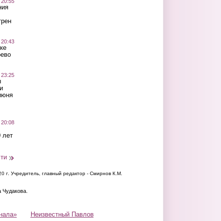
 20:55
ния
трен
 20:43
ке
оево
 23:25
ы
и
июня
 20:08
 лет
сти
20 г.
Учредитель, главный редактор - Смирнов К.М.
а Чудакова.
нала»
Неизвестный Павлов