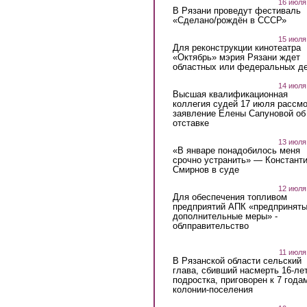
16 июля
В Рязани проведут фестиваль
«Сделано/рождён в СССР»
15 июля
Для реконструкции кинотеатра
«Октябрь» мэрия Рязани ждет
областных или федеральных де
14 июля
Высшая квалификационная
коллегия судей 17 июля рассмо
заявление Елены Сапуновой об
отставке
13 июля
«В январе понадобилось меня
срочно устранить» — Констант
Смирнов в суде
12 июля
Для обеспечения топливом
предприятий АПК «предпринят
дополнительные меры» -
облправительство
11 июля
В Рязанской области сельский
глава, сбивший насмерть 16-ле
подростка, приговорен к 7 года
колонии-поселения