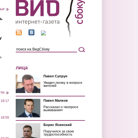
тьи
ть
у
.
лица
Павел Супрун
Увидел логику в вопросе
жителей
сти
Павел Малков
 18:17
Рассказал о «вопросе
выживания»
 18:59
Борис Ясинский
Поручился за свою
трудоспособность