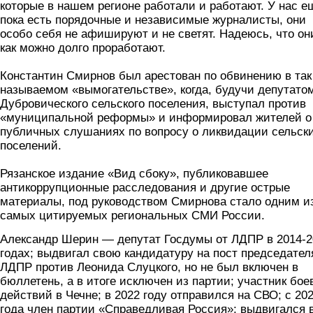
которые в нашем регионе работали и работают. У нас е
пока есть порядочные и независимые журналисты, они
особо себя не афишируют и не светят. Надеюсь, что он
как можно долго проработают.
Константин Смирнов был арестован по обвинению в так
называемом «вымогательстве», когда, будучи депутато
Дубровического сельского поселения, выступал против
«муниципальной реформы» и информировал жителей о
публичных слушаниях по вопросу о ликвидации сельск
поселений.
Рязанское издание «Вид сбоку», публиковавшее
антикоррупционные расследования и другие острые
материалы, под руководством Смирнова стало одним и
самых цитируемых региональных СМИ России.
Александр Шерин — депутат Госдумы от ЛДПР в 2014-2
годах; выдвигал свою кандидатуру на пост председател
ЛДПР против Леонида Слуцкого, но не был включен в
бюллетень, а в итоге исключен из партии; участник бое
действий в Чечне; в 2022 году отправился на СВО; с 20
года член партии «Справедливая Россия»; выдвигался 