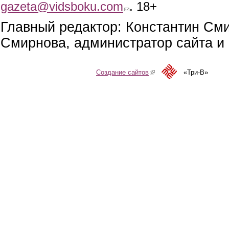
gazeta@vidsboku.com
(link sends e-mail)
. 18+
Главный редактор: Константин См
Смирнова, администратор сайта и 
Создание сайтов
(link is external)
«Три-В»