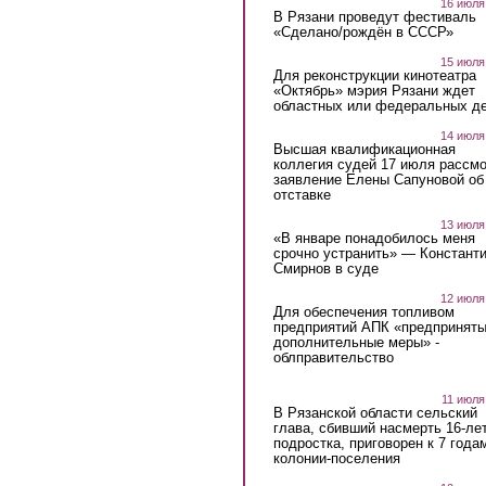
16 июля
В Рязани проведут фестиваль
«Сделано/рождён в СССР»
15 июля
Для реконструкции кинотеатра
«Октябрь» мэрия Рязани ждет
областных или федеральных де
14 июля
Высшая квалификационная
коллегия судей 17 июля рассмо
заявление Елены Сапуновой об
отставке
13 июля
«В январе понадобилось меня
срочно устранить» — Констант
Смирнов в суде
12 июля
Для обеспечения топливом
предприятий АПК «предпринят
дополнительные меры» -
облправительство
11 июля
В Рязанской области сельский
глава, сбивший насмерть 16-ле
подростка, приговорен к 7 года
колонии-поселения