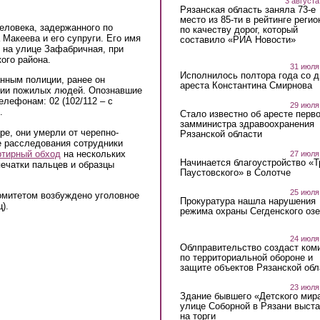
3 августа
Рязанская область заняла 73-е
место из 85-ти в рейтинге регио
еловека, задержанного по
по качеству дорог, который
Макеева и его супруги. Его имя
составило «РИА Новости»
 на улице Зафабричная, при
ого района.
31 июля
Исполнилось полтора года со д
анным полиции, ранее он
ареста Константина Смирнова
нии пожилых людей. Опознавшие
елефонам: 02 (102/112 – с
29 июля
.
Стало известно об аресте перво
замминистра здравоохранения
ре, они умерли от черепно-
Рязанской области
е расследования сотрудники
ртирный обход
на нескольких
27 июля
Начинается благоустройство «
печатки пальцев и образцы
Паустовского» в Солотче
25 июля
омитетом возбуждено уголовное
Прокуратура нашла нарушения
).
режима охраны Сегденского озе
24 июля
Облправительство создаст ком
по территориальной обороне и
защите объектов Рязанской обл
23 июля
Здание бывшего «Детского мир
улице Соборной в Рязани выст
на торги