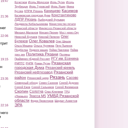
 19:47
Кочетков
Игорь Морозов
Игорь
Игорь Путин
Трубицын
Игорь Туровский
Игорь Яшин
Ирина
Касимов
Канищево
КПРФ Рязань
Кусова
Константиново
Касимовская городская Дума
 21:36
ЛДПР Рязань
Лыбедский бульвар
Людмила Кибальникова
Министерство печати
нег
Рязанской области
Минлесхоз Рязанской области
Михаил Малахов
Михаил Пронин
Мост через Оку
 22:06
Олег
Николай Булаев
Николай Пилюгин
Олег Ковалев
Булеков
Олег Шишов
трит
Ольга Чуляева
Ольга Мишина
Петр Пыленок
Подбелка
Поджоги машин
Пойма Павловки
Пойма
Политика Рязани
Поляны
трех рек
РГУ им. Есенина
Праймериз «Единой России»
 19:15
Рязанская
РМПТС
РНПК
Роман Путин
ин
городская Дума
Рязанский кремль
Рязанский
Рязанский нефтезавод
Рязань
район
Сасово
Рязанский цирк
 23:35
Северный обход
Семен Сазонов
Сергей Дудукин
ы
Сергей Ежов
Сергей Сальников
Сергей Филимонов
Скопин
Солотча
Спас-Клепики
ТРЦ
УМВД Рязанской
Трасса М5
«Премьер»
области
Шаукат Ахметов
Федор Провоторов
ЭРА
 22:16
тнего
м