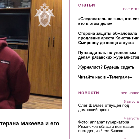
статьи
все ста
«Следователь не знал, кто ес
кто в этом деле»
Сторона защиты обжаловала
продление ареста Константин
Смирнову до конца августа
Путеводитель по уголовным
делам рязанских журналистов
Журналист? Будешь сидеть
Читайте нас в «Телеграме»
новости
все ново
6 августа
Олег Шалаев отпущен под
домашний арест
4 августа
Фото: аппарат губернатора
терана Макеева и его
Рязанской области возглавил
выходец из Челябинска