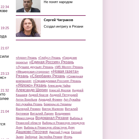
Не понят народом
 22:34
мове
Сергей Чиграков
Создал интригу в Рязани
 19:25
вода
 21:07
осили
«Атрон» Рязань
«Глобус» Рязань
«Городские
«Единая Россия» Рязань
проекты»
«Лучшие друзья» Рязань
«М5 Молл» Рязань
«Новая газета»
«Мещерская сторона»
 23:13
Рязань
«Сбербанк» Рязань
«Северная
нс»
компания»
«Справедливая Россия» Рязань
«Яблоко» Рязань
Александр Чайка
Александр Шерин
 21:32
Андрей
Алексей Фролов
что
Кашаев
Андрей Петруцкий
Андрей Красов
более
Аркадий Фомин
Антон Воробьев
Арт-Лужайка
Арт-лужайка Рязань
Беженцы из Украины
Валерий Рюмин
Виталий
Виктор Малюгин
 21:04
Артемов
Виталий Ларин
Владимир
Водоканал Рязани
Мимоглядов
Выборы в
Рязанской области
Выборы в Рязанскую городскую
тся
Думу
Выборы в Рязанскую областную Думу
Дашково-Песочня
Дмитрий Гудков
Евгений
Заборье
Игорь
Зызин
Застройка Рязани