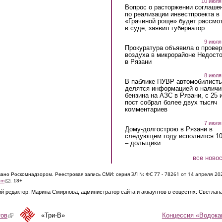
10 июля
Вопрос о расторжении соглаше
по реализации инвестпроекта в
«Грачиной роще» будет рассмо
в суде, заявил губернатор
9 июля
Прокуратура объявила о провер
воздуха в микрорайоне Недост
в Рязани
8 июля
В паблике ПУВР автомобилист
делятся информацией о наличи
бензина на АЗС в Рязани, с 25 
пост собрал более двух тысяч
комментариев
7 июля
Дому-долгострою в Рязани в
следующем году исполнится 10
– дольщики
все ново
ЭЛ № ФС 77 - 7826
1 от 14 апреля 20
овано Роскомнадзором. Реестровая запись СМИ: серия
(link sends e-mail)
om
. 18+
й редактор: Марина Смирнова, администратор сайта и аккаунтов в соцсетях: Светлан
Концессия «Водока
тов
(link is external)
«Три-В»