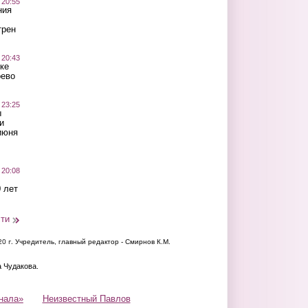
 20:55
ния
трен
 20:43
ке
оево
 23:25
ы
и
июня
 20:08
 лет
сти
20 г.
Учредитель, главный редактор - Смирнов К.М.
а Чудакова.
нала»
Неизвестный Павлов