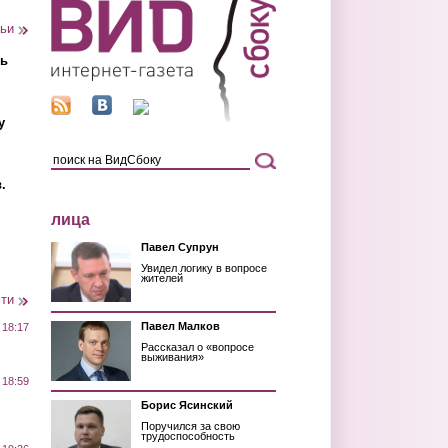
тьи
ть
у
.
лица
Павел Супрун
Увидел логику в вопросе
жителей
сти
Павел Малков
 18:17
Рассказал о «вопросе
выживания»
 18:59
Борис Ясинский
Поручился за свою
трудоспособность