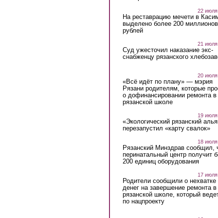
22 июля
На реставрацию мечети в Каси
выделено более 200 миллионов
рублей
21 июля
Суд ужесточил наказание экс-
снабженцу рязанского хлебоза
20 июля
«Всё идёт по плану» — мэрия
Рязани родителям, которые пр
о дофинансировании ремонта в
рязанской школе
19 июля
«Экологический рязанский алья
перезапустил «карту свалок»
18 июля
Рязанский Минздрав сообщил, 
перинатальный центр получит 
200 единиц оборудования
17 июля
Родители сообщили о нехватке
денег на завершение ремонта в
рязанской школе, который веде
по нацпроекту