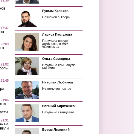
 19:36
нов
Рустам Халиков
Назначен в Тверь
 17:37
ня
Лариса Пастухова
Получила новую
должность в АФК
 23:09
«Система»
го
Ольга Свинцова
 21:02
Неудачно крышанула
Тропы
Минфин
 23:45
Николай Любимов
ра
Не получил портрет
 21:06
итет
Евгений Кириченко
асти
Неудачно станцевал
 21:31
а» на
авили
Борис Ясинский