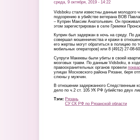
среда, 9 октября, 2019 - 14:22
Vidsboku стали известны данные молодого ч
подозрению в убийстве ветерана ВОВ Павла 
– Куприн Максим Анатольевич. Он проживал
этом зарегистрирован в селе Гремяки Пронск
Куприн был задержан в ночь на среду. По д
совершал мошенничества и кражи в отноше
его жертвы могут обратиться в полицию по т
мобильных операторов) или 8 (4912) 27-08-60
Супруги Макеевы были убиты в своей кварти
мозговых травм. По данным Vidsboku, в ход
правоохранительных органов провели
поква
улицах Московского района Рязани, беря от
слюны у мужчин.
В отношении задержанного Следственным к
дело по ч.2 ст. 105 УК РФ (убийство двух лиц
Тэги:
Рязань
СУ СК РФ по Рязанской области