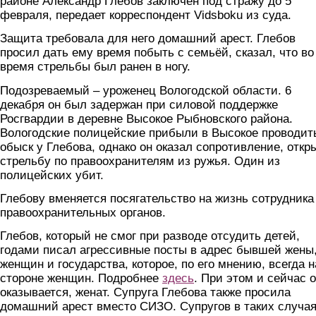
районе Александр Глебов заключен под стражу до 5
февраля, передает корреспондент Vidsboku из суда.
Защита требовала для него домашний арест. Глебов
просил дать ему время побыть с семьёй, сказал, что во
время стрельбы был ранен в ногу.
Подозреваемый – уроженец Вологодской области. 6
декабря он был задержан при силовой поддержке
Росгвардии в деревне Высокое Рыбновского района.
Вологодские полицейские прибыли в Высокое проводит
обыск у Глебова, однако он оказал сопротивление, откр
стрельбу по правоохранителям из ружья. Один из
полицейских убит.
Глебову вменяется посягательство на жизнь сотрудника
правоохранительных органов.
Глебов, который не смог при разводе отсудить детей,
годами писал агрессивные посты в адрес бывшей жены
женщин и государства, которое, по его мнению, всегда н
стороне женщин. Подробнее
здесь
. При этом и сейчас о
оказывается, женат. Супруга Глебова также просила
домашний арест вместо СИЗО. Супругов в таких случа