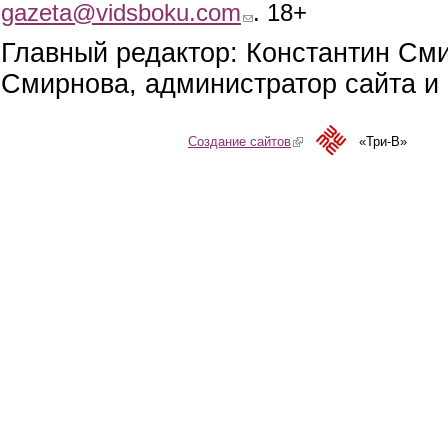
gazeta@vidsboku.com
(link sends e-mail)
. 18+
Главный редактор: Константин См
Смирнова, администратор сайта и 
Создание сайтов
(link is external)
«Три-В»