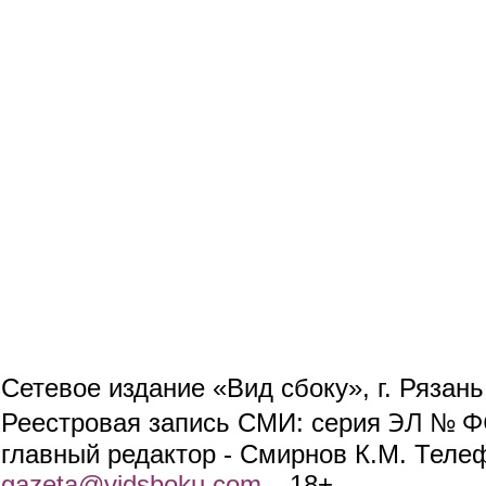
Сетевое издание «Вид сбоку», г. Рязан
ЭЛ № ФС
Реестровая запись СМИ: серия
главный редактор - Смирнов К.М. Телефо
gazeta@vidsboku.com
(link sends e-mail)
. 18+