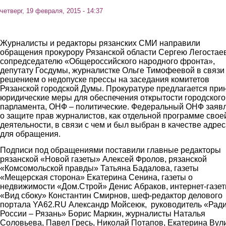
четверг, 19 февраля, 2015 - 14:37
Журналисты и редакторы рязанских СМИ направили
обращения прокурору Рязанской области Сергею Легостае
сопредседателю «Общероссийского народного фронта»,
депутату Госдумы, журналистке Ольге Тимофеевой в связи
решением о недопуске прессы на заседания комитетов
Рязанской городской Думы. Прокуратуре предлагается при
юридические меры для обеспечения открытости городского
парламента, ОНФ – политические. Федеральный ОНФ заяв
о защите прав журналистов, как отдельной программе свое
деятельности, в связи с чем и был выбран в качестве адре
для обращения.
Подписи под обращениями поставили главные редакторы
рязанской «Новой газеты» Алексей Фролов, рязанской
«Комсомольской правды» Татьяна Бадалова, газеты
«Мещерская сторона» Екатерина Сенина, газеты о
недвижимости «Дом.Строй» Денис Абраков, интернет-газе
«Вид сбоку» Константин Смирнов, шеф-редактор делового
портала YA62.RU Александр Мойсеюк, руководитель «Рад
России – Рязань» Борис Маркин, журналисты Наталья
Соловьева, Павел Гресь, Николай Потапов, Екатерина Вули