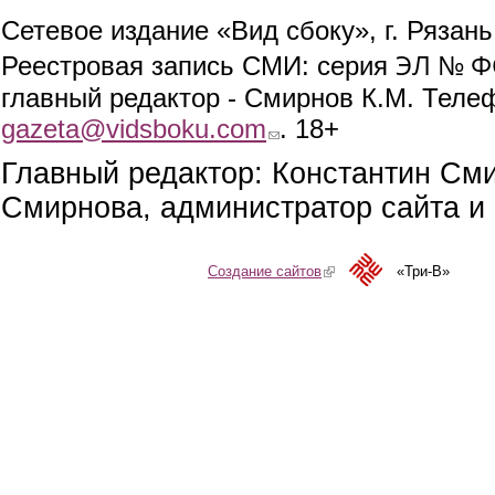
Сетевое издание «Вид сбоку», г. Рязан
ЭЛ № ФС
Реестровая запись СМИ: серия
главный редактор - Смирнов К.М. Телефо
gazeta@vidsboku.com
(link sends e-mail)
. 18+
Главный редактор: Константин См
Смирнова, администратор сайта и 
Создание сайтов
(link is external)
«Три-В»