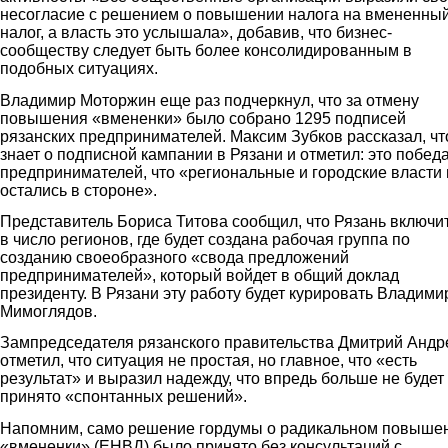
несогласие с решением о повышении налога на вмененны
налог, а власть это услышала», добавив, что бизнес-
сообществу следует быть более консолидированным в
подобных ситуациях.
Владимир Моторжин еще раз подчеркнул, что за отмену
повышения «вмененки» было собрано 1295 подписей
рязанских предпринимателей. Максим Зубков рассказал, чт
знает о подписной кампании в Рязани и отметил: это побед
предпринимателей, что «региональные и городские власти 
остались в стороне».
Представитель Бориса Титова сообщил, что Рязань включи
в число регионов, где будет создана рабочая группа по
созданию своеобразного «свода предложений
предпринимателей», который войдет в общий доклад
президенту. В Рязани эту работу будет курировать Владими
Мимоглядов.
Зампредседателя рязанского правительства Дмитрий Андр
отметил, что ситуация не простая, но главное, что «есть
результат» и выразил надежду, что впредь больше не будет
принято «спонтанных решений».
Напомним, само решение гордумы о радикальном повыше
«вмененки» (ЕНВД) было принято без консультаций с