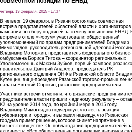
совместной позиции по ЕНВД
четверг, 19 февраля, 2015 - 17:37
В четверг, 19 февраля, в Рязани состоялась совместная
встреча представителей областной власти и организаторов
кампании по сбору подписей за отмену повышения ЕНВД. 
встрече в отеле «Форум» участвовали: общественный
уполномоченный по правам предпринимателей Владимир
Мимоглядов, руководитель региональной «Деловой России
Владимир Моторжин, представитель федерального бизнес-
омбудсмена Бориса Титова – координатор региональных
Уполномоченных Максим Зубков, первый зампред рязанско
правительства Дмитрий Андреев, председатель РК
регионального отделения ОНФ в Рязанской области Влади
Кутенцин, вице-президент Рязанской торгово-промышленн
палаты Евгений Сорокин, рязанские предприниматели.
Участники встречи отметили, что рязанские предпринимате
представители власти пришли к единому результату – оста
К2 на уровне 2014 года, по крайней мере в 2015 году.
Владимир Мимоглядов подчеркнул, что «есть реакция
губернатора и города», и выразил надежду, что Рязанская
гордума примет решение, которое снимет напряжение в
бизнес-сообществе. Он поблагодарил предпринимателей з
активность: «Все общественные организации выразили св