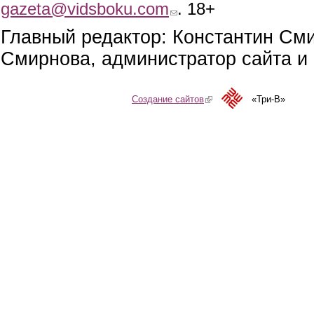
gazeta@vidsboku.com
(link sends e-mail)
. 18+
Главный редактор: Константин См
Смирнова, администратор сайта и 
Создание сайтов
(link is external)
«Три-В»