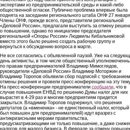
экспертами из предпринимательской среды и какой-либо
общественной огласки. Публично проблема впервые была
поднята на заседании регионального штаба ОНФ 27 января
Члены ОНФ, прежде всего, представители региональной
«Деловой России», предлагали выступить за отмену решен
о повышении, однако по инициативе председателя
региональной «Опоры России» Людмилы Кибальниковой
вместо этого было решено создать рабочую группу и
вернуться к обсуждению вопроса в марте.
Не все согласились с объявленной паузой. Уже на следую
день активисты, в том числе общественный уполномоченн
по правам предпринимателей Владимир Мимоглядов,
руководители «Деловой России» Владимир Моторжин и
Владимир Торопов объявили сбор подписей с требованием
отмены решения и провели пресс-конференцию на эту тему
На пресс-конференции предприниматели
сообщили
, что в
случае повышения ЕНВД по решению Думы налог для них
вырастет в 4-29 раз и многим предприятиям придется
закрыться. Владимир Торопов подчеркнул, что решения
депутатов (а «вмененка» - не единственный налог, который
был повышен для предпринимателей) идут вразрез с
антикризисными мерами правительства,
предусматривающими не только повышение, а даже сниже
налогов для малого бизнеса. В феврале за отмену повыше