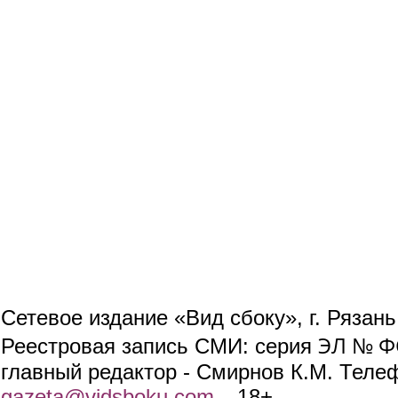
Сетевое издание «Вид сбоку», г. Рязан
ЭЛ № ФС
Реестровая запись СМИ: серия
главный редактор - Смирнов К.М. Телефо
gazeta@vidsboku.com
(link sends e-mail)
. 18+