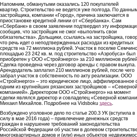
Напомним, обманутыми оказались 120 покупателей
квартир. Строительство не ведется уже полгода. По данны
застройщика, компании «Город», причина заключается в
приостановке кредитной линии от «Сбербанка». Сам
«Сбербанк» в своем заявлении подтвердил эту информаци
сообщив, что застройщик не смог «выполнить свои
обязательства». Дольщики, ссылаясь на застройщика, говор
что речь идет о неподтвержденных расходах из кредитных
средств на 72 миллиона рублей. Участок в поселке Семчино
площадью 23 242 кв. м. под строительство «Аэробуса» был
приобретен у ООО «Стройэнерго» за 210 миллионов рублей
Сделка проведена через договор аренды с правом выкупа.
Арендодатель заплатил 210 миллионов рублей, после чего
забрал участок в собственность по акту реализации. ООО
«Стройэнерго» – это юридическое лицо, аффилированное 
одним из крупнейших рязанских застройщиков – «Северно
компанией». Директором ООО «Стройэнерго» на момент
сделки являлся директор и совладелец «Северной компан
Михаил Михайлов. Подробнее на Vidsboku
здесь
.
Возбуждено уголовное дело по статье 200.3 УК (вступила в
силу в мае 2016 года) – привлечение денежных средств
граждан в нарушение требований законодательства
Российской Федерации об участии в долевом строительств
многоквартирных домов и (или) иных объектов недвижимос