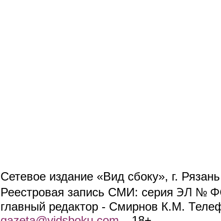
Сетевое издание «Вид сбоку», г. Рязан
ЭЛ № ФС
Реестровая запись СМИ: серия
главный редактор - Смирнов К.М. Телефо
gazeta@vidsboku.com
(link sends e-mail)
. 18+